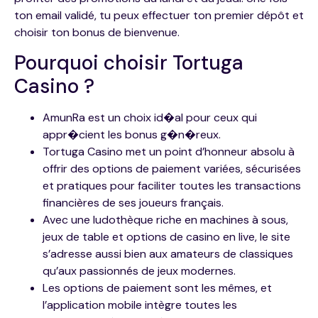
ton email validé, tu peux effectuer ton premier dépôt et
choisir ton bonus de bienvenue.
Pourquoi choisir Tortuga
Casino ?
AmunRa est un choix id�al pour ceux qui
appr�cient les bonus g�n�reux.
Tortuga Casino met un point d’honneur absolu à
offrir des options de paiement variées, sécurisées
et pratiques pour faciliter toutes les transactions
financières de ses joueurs français.
Avec une ludothèque riche en machines à sous,
jeux de table et options de casino en live, le site
s’adresse aussi bien aux amateurs de classiques
qu’aux passionnés de jeux modernes.
Les options de paiement sont les mêmes, et
l’application mobile intègre toutes les