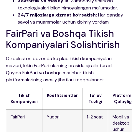
Xavfsizlik va maxfiylik:
Zamonaviy shifrlash
texnologiyalari bilan himoyalangan ma’lumotlar.
24/7 mijozlarga xizmat ko‘rsatish:
Har qanday
savol va muammolar uchun doimiy yordam.
FairPari va Boshqa Tikish
Kompaniyalari Solishtirish
O‘zbekiston bozorida ko‘plab tikish kompaniyalari
mavjud, lekin FairPari ularning orasida ajralib turadi.
Quyida FairPari va boshqa mashhur tikish
platformalarining asosiy jihatlari taqqoslanadi:
Tikish
Koeffitsientlar
To‘lov
Platform
Kompaniyasi
Tezligi
Qulaylig
FairPari
Yuqori
1-2 soat
Mobil va
desktop
uchun