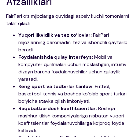
Afzalliklari
FairPari o‘z mijozlariga quyidagi asosiy kuchli tomonlarni
taklif qiladi:
Yuqori likvidlik va tez to’lovlar:
FairPari
mijozlarining daromadini tez va ishonchli qaytarib
beradi.
Foydalanishda qulay interfeys:
Mobil va
kompyuter qurilmalari uchun moslashgan, intuitiv
dizayn barcha foydalanuvchilar uchun qulaylik
yaratadi.
Keng sport va tadbirlar tanlovi:
Futbol,
basketbol, tennis va boshqa ko‘plab sport turlari
bo‘yicha stavka qilish imkoniyati.
Raqobatbardosh koeffitsientlar:
Boshqa
mashhur tikish kompaniyalariga nisbatan yuqori
koeffitsientlar foydalanuvchilarga ko‘proq foyda
keltiradi.