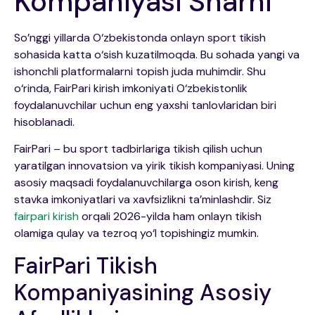
Kompaniyasi Sharhi
So’nggi yillarda O‘zbekistonda onlayn sport tikish
sohasida katta o‘sish kuzatilmoqda. Bu sohada yangi va
ishonchli platformalarni topish juda muhimdir. Shu
o‘rinda, FairPari kirish imkoniyati O‘zbekistonlik
foydalanuvchilar uchun eng yaxshi tanlovlaridan biri
hisoblanadi.
FairPari – bu sport tadbirlariga tikish qilish uchun
yaratilgan innovatsion va yirik tikish kompaniyasi. Uning
asosiy maqsadi foydalanuvchilarga oson kirish, keng
stavka imkoniyatlari va xavfsizlikni ta’minlashdir. Siz
fairpari kirish
orqali 2026-yilda ham onlayn tikish
olamiga qulay va tezroq yo‘l topishingiz mumkin.
FairPari Tikish
Kompaniyasining Asosiy