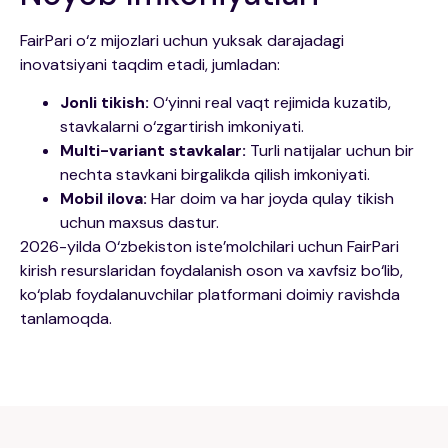
FairPari o‘z mijozlari uchun yuksak darajadagi
inovatsiyani taqdim etadi, jumladan:
Jonli tikish:
O‘yinni real vaqt rejimida kuzatib,
stavkalarni o‘zgartirish imkoniyati.
Multi-variant stavkalar:
Turli natijalar uchun bir
nechta stavkani birgalikda qilish imkoniyati.
Mobil ilova:
Har doim va har joyda qulay tikish
uchun maxsus dastur.
2026-yilda O‘zbekiston iste’molchilari uchun FairPari
kirish resurslaridan foydalanish oson va xavfsiz bo‘lib,
ko‘plab foydalanuvchilar platformani doimiy ravishda
tanlamoqda.