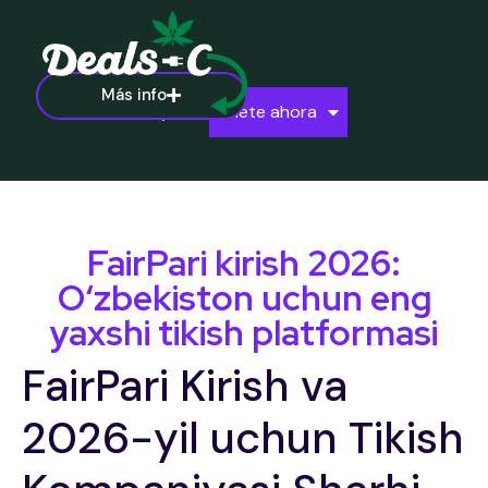
Más info
Ayuda
Únete ahora
FairPari kirish 2026:
O‘zbekiston uchun eng
yaxshi tikish platformasi
FairPari Kirish va
2026-yil uchun Tikish