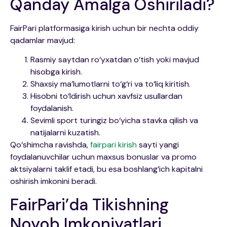
Qanday Amalga Oshiriladi?
FairPari platformasiga kirish uchun bir nechta oddiy
qadamlar mavjud:
Rasmiy saytdan ro‘yxatdan o‘tish yoki mavjud
hisobga kirish.
Shaxsiy ma’lumotlarni to‘g‘ri va to‘liq kiritish.
Hisobni to‘ldirish uchun xavfsiz usullardan
foydalanish.
Sevimli sport turingiz bo‘yicha stavka qilish va
natijalarni kuzatish.
Qo‘shimcha ravishda,
fairpari kirish
sayti yangi
foydalanuvchilar uchun maxsus bonuslar va promo
aktsiyalarni taklif etadi, bu esa boshlang‘ich kapitalni
oshirish imkonini beradi.
FairPari’da Tikishning
Noyob Imkoniyatlari