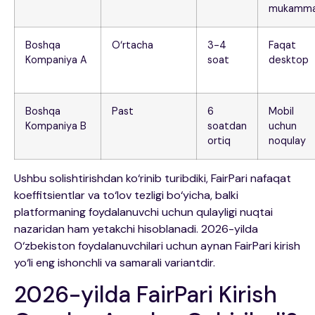
mukamma
Boshqa
O‘rtacha
3-4
Faqat
Kompaniya A
soat
desktop
Boshqa
Past
6
Mobil
Kompaniya B
soatdan
uchun
ortiq
noqulay
Ushbu solishtirishdan ko‘rinib turibdiki, FairPari nafaqat
koeffitsientlar va to‘lov tezligi bo‘yicha, balki
platformaning foydalanuvchi uchun qulayligi nuqtai
nazaridan ham yetakchi hisoblanadi. 2026-yilda
O‘zbekiston foydalanuvchilari uchun aynan FairPari kirish
yo‘li eng ishonchli va samarali variantdir.
2026-yilda FairPari Kirish