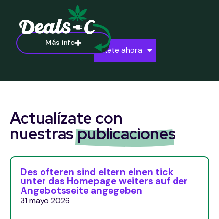
Más info
Ayuda
Únete ahora
Actualízate con
nuestras
publicaciones
Des ofteren sind eltern einen tick
unter das Homepage weiters auf der
Angebotsseite angegeben
31 mayo 2026