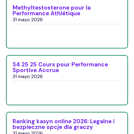
Methyltestosterone pour la
Performance Athlétique
31 mayo 2026
S4 25 25 Cours pour Performance
Sportive Accrue
31 mayo 2026
Ranking kasyn online 2026: Legalne i
bezpieczne opcje dla graczy
31 mayo 2026