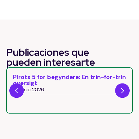
Publicaciones que
pueden
interesarte
rots 5 for begyndere: En trin-for-trin
Pirot
ersigt
roun
 junio 2026
26 jun