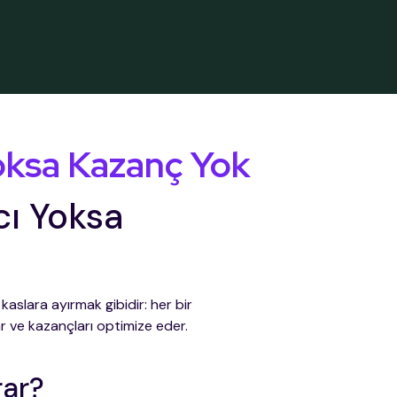
Yoksa Kazanç Yok
cı Yoksa
 kaslara ayırmak gibidir: her bir
r ve kazançları optimize eder.
rar?