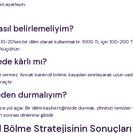
ını ayarlayın.
sıl belirlemeliyim?
%10-20’sini bir dilim olarak kullanmaktır. 1000 TL için 100-200 
i küçültün.
ede kârlı mı?
i vermez. Ancak bankroll bölme, kayıpları sınırlayarak uzun vade
araçtır.
eden durmalıyım?
a yol açar. Bir dilimi kaybettiğinizde durmak, zihninizi temizler 
n sonrası dinlenme gibidir.
l Bölme Stratejisinin Sonuçları