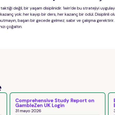
aktiği değil, bir yaşam disiplinidir. 1win’de bu stratejiyi uygu
 kazanç yok: her kayıp bir ders, her kazanç bir ödül. Disiplinli ol
nutmayın, başarı bir gecede gelmez; sabır ve çalışma gerektirir
ızı çoğaltın.
e
Comprehensive Study Report on
GambleZen UK Login
31 mayo 2026