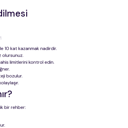
dilmesi
:
le 10 kat kazanmak nadirdir.
ız olursunuz.
his limitlerini kontrol edin.
ğner.
eji bozulur.
olaylaşır.
ır?
k bir rehber:
ur.