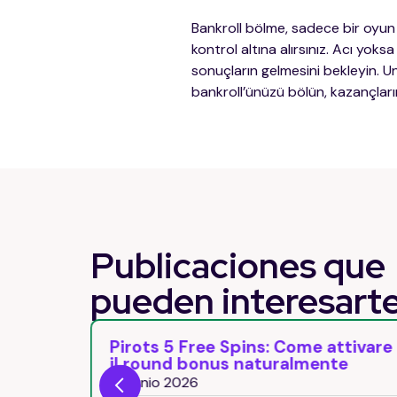
Bankroll bölme, sadece bir oyun t
kontrol altına alırsınız. Acı yoksa
sonuçların gelmesini bekleyin. U
bankroll’ünüzü bölün, kazançların
Publicaciones que
pueden
interesart
rin-
Pirots 5 Free Spins: Come attivare
il round bonus naturalmente
26 junio 2026