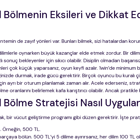
l Bölmenin Eksileri ve Dikkat E
ntemin de zayıf yönleri var. Bunları bilmek, sizi hatalardan korur
ilimlerle oynarken büyük kazançlar elde etmek zordur. Bir dilim
ızlı sonuç bekleyenler için sıkıcı olabilir. Disiplin olmadan başarıs
imleri çok küçük yaparsanız, oyun keyfi azalır. 1win’de minimum ba
nizde durmak, irade gücü gerektirir. Birçok oyuncu bu kuralı çi
çin ayrı bir oturum planlamak zaman alır. Acele ederseniz, strat
me oranlarını belirlemek kafa karıştırıcı olabilir. Ancak pratikle k
 Bölme Stratejisi Nasıl Uygulan
, bir vücut geliştirme programı gibi düzen gerektirir. İşte prati
n. Örneğin, 500 TL.
arçaya bölün. 500 TL’yi 5 dilime ayırırsanız, her dilim 100 TL ol