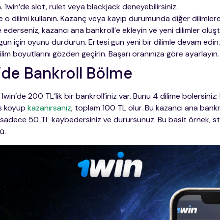
n. 1win’de slot, rulet veya blackjack deneyebilirsiniz.
ce o dilimi kullanın. Kazanç veya kayıp durumunda diğer dilimle
e ederseniz, kazancı ana bankroll’e ekleyin ve yeni dilimler oluş
 gün için oyunu durdurun. Ertesi gün yeni bir dilimle devam edin.
dilim boyutlarını gözden geçirin. Başarı oranınıza göre ayarlayın.
’de Bankroll Bölme
 1win’de 200 TL’lik bir bankroll’iniz var. Bunu 4 dilime bölersiniz: h
is koyup
kazanırsanız
, toplam 100 TL olur. Bu kazancı ana bankro
sadece 50 TL kaybedersiniz ve durursunuz. Bu basit örnek, str
ü.