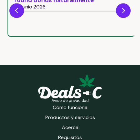
round bonus naturalmente
26 junio 2026
Aviso de privacidad
Cómo funciona
Productos y servicios
Acerca
Requisitos