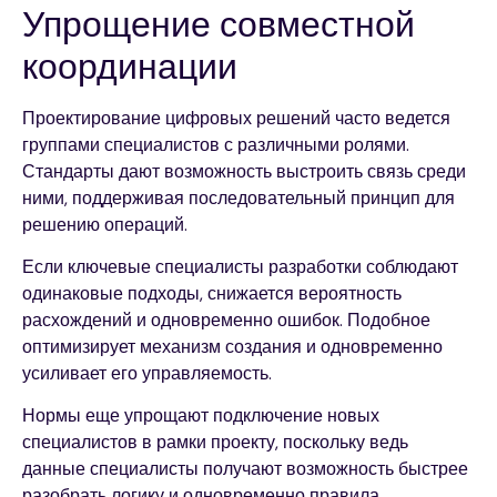
Упрощение совместной
координации
Проектирование цифровых решений часто ведется
группами специалистов с различными ролями.
Стандарты дают возможность выстроить связь среди
ними, поддерживая последовательный принцип для
решению операций.
Если ключевые специалисты разработки соблюдают
одинаковые подходы, снижается вероятность
расхождений и одновременно ошибок. Подобное
оптимизирует механизм создания и одновременно
усиливает его управляемость.
Нормы еще упрощают подключение новых
специалистов в рамки проекту, поскольку ведь
данные специалисты получают возможность быстрее
разобрать логику и одновременно правила