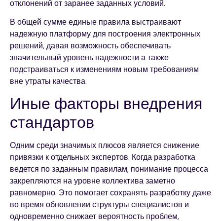
отклонений от заранее заданных условий.
В общей сумме единые правила выстраивают
надежную платформу для построения электронных
решений, давая возможность обеспечивать
значительный уровень надежности а также
подстраиваться к изменениям новым требованиям
вне утраты качества.
Иные факторы внедрения
стандартов
Одним среди значимых плюсов является снижение
привязки к отдельных экспертов. Когда разработка
ведется по заданным правилам, понимание процесса
закрепляются на уровне коллектива заметно
равномерно. Это помогает сохранять разработку даже
во время обновлении структуры специалистов и
одновременно снижает вероятность проблем,