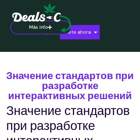
Más info
Ayuda
Únete ahora
Значение стандартов при
разработке
интерактивных решений
Значение стандартов
при разработке