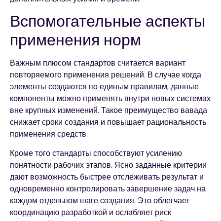
Вспомогательные аспекты
применения норм
Важным плюсом стандартов считается вариант
повторяемого применения решений. В случае когда
элементы создаются по единым правилам, данные
компоненты можно применять внутри новых системах
вне крупных изменений. Такое преимущество вавада
снижает сроки создания и повышает рациональность
применения средств.
Кроме того стандарты способствуют усилению
понятности рабочих этапов. Ясно заданные критерии
дают возможность быстрее отслеживать результат и
одновременно контролировать завершение задач на
каждом отдельном шаге создания. Это облегчает
координацию разработкой и ослабляет риск