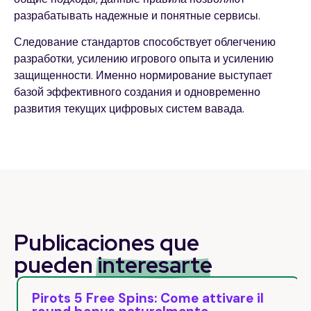
разрабатывать надежные и понятные сервисы.
Следование стандартов способствует облегчению
разработки, усилению игрового опыта и усилению
защищенности. Именно нормирование выступает
базой эффективного создания и одновременно
развития текущих цифровых систем вавада.
Publicaciones que
pueden
interesarte
Pirots 5 Free Spins: Come attivare il