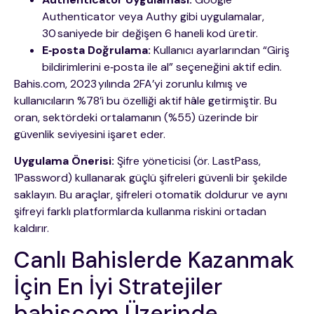
Authenticator veya Authy gibi uygulamalar,
30 saniyede bir değişen 6 haneli kod üretir.
E‑posta Doğrulama:
Kullanıcı ayarlarından “Giriş
bildirimlerini e‑posta ile al” seçeneğini aktif edin.
Bahis.com, 2023 yılında 2FA’yi zorunlu kılmış ve
kullanıcıların %78’i bu özelliği aktif hâle getirmiştir. Bu
oran, sektördeki ortalamanın (%55) üzerinde bir
güvenlik seviyesini işaret eder.
Uygulama Önerisi:
Şifre yöneticisi (ör. LastPass,
1Password) kullanarak güçlü şifreleri güvenli bir şekilde
saklayın. Bu araçlar, şifreleri otomatik doldurur ve aynı
şifreyi farklı platformlarda kullanma riskini ortadan
kaldırır.
Canlı Bahislerde Kazanmak
İçin En İyi Stratejiler
bahiscom Üzerinde