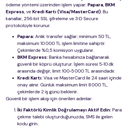
ödeme yöntemi üzerinden işlem yapar:
Papara
,
BKM
Express
, ve
Kredi Kartı (Visa/MasterCard)
. Bu
kanallar, 256‑bit SSL şifreleme ve 3‑D Secure
protokolüyle korunur.
Papara:
Anlık transfer sağlar; minimum 50 TL,
maksimum 10 000 TL işlem limitine sahiptir.
Çekimlerde %0,5 komisyon uygulanır.
BKM Express:
Banka hesabınıza bağlanarak
güvenli bir köprü oluşturur. İşlem süresi 5‑10 dk
arasında değişir, limit 100‑5 000 TL arasındadır.
Kredi Kartı:
Visa ve MasterCard ile 24 saat içinde
onay alınır. Günlük maksimum limit 8 000 TL,
çekimlerde 2 iş günü beklenir.
Güvenli bir işlem akışı için önerilen adımlar:
İki Faktörlü Kimlik Doğrulamayı Aktif Edin:
Para
çekme talebi oluşturduğunuzda, SMS ile gelen
kodu girin.