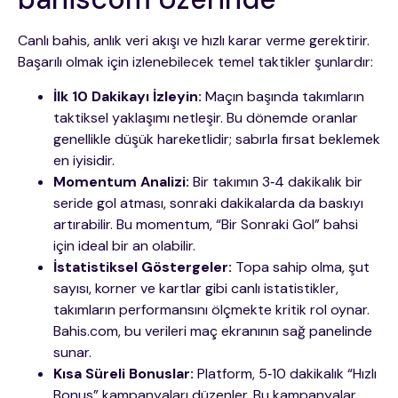
Canlı bahis, anlık veri akışı ve hızlı karar verme gerektirir.
Başarılı olmak için izlenebilecek temel taktikler şunlardır:
İlk 10 Dakikayı İzleyin:
Maçın başında takımların
taktiksel yaklaşımı netleşir. Bu dönemde oranlar
genellikle düşük hareketlidir; sabırla fırsat beklemek
en iyisidir.
Momentum Analizi:
Bir takımın 3‑4 dakikalık bir
seride gol atması, sonraki dakikalarda da baskıyı
artırabilir. Bu momentum, “Bir Sonraki Gol” bahsi
için ideal bir an olabilir.
İstatistiksel Göstergeler:
Topa sahip olma, şut
sayısı, korner ve kartlar gibi canlı istatistikler,
takımların performansını ölçmekte kritik rol oynar.
Bahis.com, bu verileri maç ekranının sağ panelinde
sunar.
Kısa Süreli Bonuslar:
Platform, 5‑10 dakikalık “Hızlı
Bonus” kampanyaları düzenler. Bu kampanyalar,