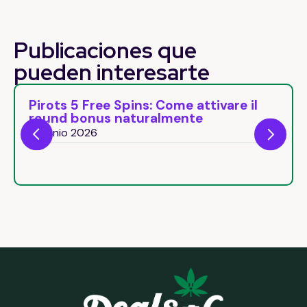
Publicaciones que
pueden
interesarte
Pirots 5 Free Spins: Come attivare il
round bonus naturalmente
26 junio 2026