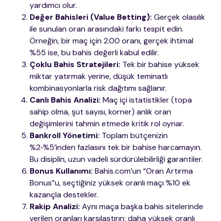
yardımcı olur.
Değer Bahisleri (Value Betting):
Gerçek olasılık
ile sunulan oran arasındaki farkı tespit edin.
Örneğin, bir maç için 2.00 oranı, gerçek ihtimal
%55 ise, bu bahis değerli kabul edilir.
Çoklu Bahis Stratejileri:
Tek bir bahise yüksek
miktar yatırmak yerine, düşük teminatlı
kombinasyonlarla risk dağıtımı sağlanır.
Canlı Bahis Analizi:
Maç içi istatistikler (topa
sahip olma, şut sayısı, korner) anlık oran
değişimlerini tahmin etmede kritik rol oynar.
Bankroll Yönetimi:
Toplam bütçenizin
%2‑%5’inden fazlasını tek bir bahise harcamayın.
Bu disiplin, uzun vadeli sürdürülebilirliği garantiler.
Bonus Kullanımı:
Bahis.com’un “Oran Artırma
Bonus”u, seçtiğiniz yüksek oranlı maçı %10 ek
kazançla destekler.
Rakip Analizi:
Aynı maça başka bahis sitelerinde
verilen oranları karşılaştırın; daha yüksek oranlı