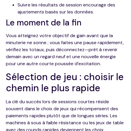
Suivre les résultats de session encourage des
ajustements basés sur les données.
Le moment de la fin
Vous atteignez votre objectif de gain avant que la
minuterie ne sonne ; vous faites une pause rapidement,
vérifiez les totaux, puis déconnectez—prêt à revenir
demain avec un regard neuf et une nouvelle énergie
pour une autre courte poussée d’excitation.
Sélection de jeu : choisir le
chemin le plus rapide
La clé du succès lors de sessions courtes réside
souvent dans le choix de jeux qui récompensent des
paiements rapides plutôt que de longues séries. Les
machines à sous à faible résistance ou les jeux de table
avec des rounds rapides deviennent les choix