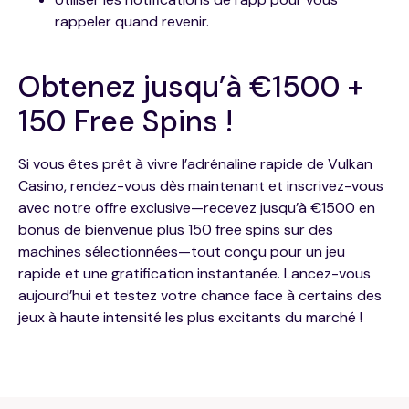
rappeler quand revenir.
Obtenez jusqu’à €1500 +
150 Free Spins !
Si vous êtes prêt à vivre l’adrénaline rapide de Vulkan
Casino, rendez-vous dès maintenant et inscrivez-vous
avec notre offre exclusive—recevez jusqu’à €1500 en
bonus de bienvenue plus 150 free spins sur des
machines sélectionnées—tout conçu pour un jeu
rapide et une gratification instantanée. Lancez-vous
aujourd’hui et testez votre chance face à certains des
jeux à haute intensité les plus excitants du marché !