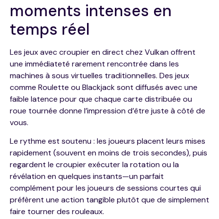
moments intenses en
temps réel
Les jeux avec croupier en direct chez Vulkan offrent
une immédiateté rarement rencontrée dans les
machines à sous virtuelles traditionnelles. Des jeux
comme Roulette ou Blackjack sont diffusés avec une
faible latence pour que chaque carte distribuée ou
roue tournée donne l’impression d’être juste à côté de
vous.
Le rythme est soutenu : les joueurs placent leurs mises
rapidement (souvent en moins de trois secondes), puis
regardent le croupier exécuter la rotation ou la
révélation en quelques instants—un parfait
complément pour les joueurs de sessions courtes qui
préfèrent une action tangible plutôt que de simplement
faire tourner des rouleaux.