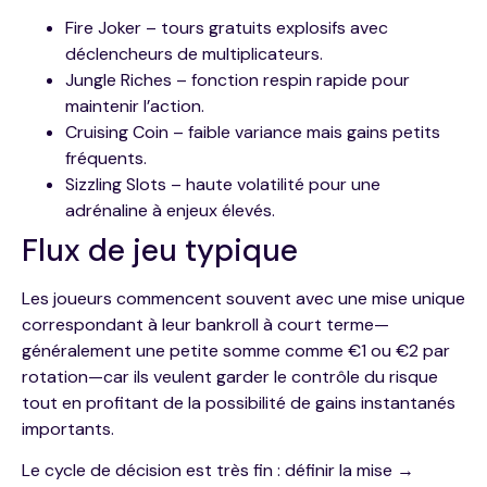
Fire Joker – tours gratuits explosifs avec
déclencheurs de multiplicateurs.
Jungle Riches – fonction respin rapide pour
maintenir l’action.
Cruising Coin – faible variance mais gains petits
fréquents.
Sizzling Slots – haute volatilité pour une
adrénaline à enjeux élevés.
Flux de jeu typique
Les joueurs commencent souvent avec une mise unique
correspondant à leur bankroll à court terme—
généralement une petite somme comme €1 ou €2 par
rotation—car ils veulent garder le contrôle du risque
tout en profitant de la possibilité de gains instantanés
importants.
Le cycle de décision est très fin : définir la mise →