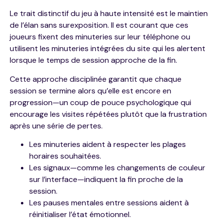
Le trait distinctif du jeu à haute intensité est le maintien
de l’élan sans surexposition. Il est courant que ces
joueurs fixent des minuteries sur leur téléphone ou
utilisent les minuteries intégrées du site qui les alertent
lorsque le temps de session approche de la fin.
Cette approche disciplinée garantit que chaque
session se termine alors qu’elle est encore en
progression—un coup de pouce psychologique qui
encourage les visites répétées plutôt que la frustration
après une série de pertes.
Les minuteries aident à respecter les plages
horaires souhaitées.
Les signaux—comme les changements de couleur
sur l’interface—indiquent la fin proche de la
session.
Les pauses mentales entre sessions aident à
réinitialiser l’état émotionnel.