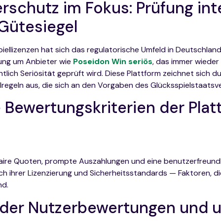
rschutz im Fokus: Prüfung int
 Gütesiegel
piellizenzen hat sich das regulatorische Umfeld in Deutschlan
klung um Anbieter wie
Poseidon Win seriös
, das immer wiede
tlich Seriösität geprüft wird. Diese Plattform zeichnet sich d
regeln aus, die sich an den Vorgaben des Glücksspielstaatsve
ie Bewertungskriterien der Pla
aire Quoten, prompte Auszahlungen und eine benutzerfreundl
ich ihrer Lizenzierung und Sicherheitsstandards — Faktoren, di
nd.
 der Nutzerbewertungen und 