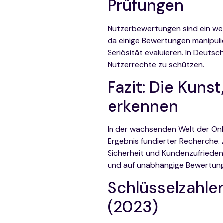
Prüfungen
Nutzerbewertungen sind ein wert
da einige Bewertungen manipulie
Seriösität evaluieren. In Deut
Nutzerrechte zu schützen.
Fazit: Die Kuns
erkennen
In der wachsenden Welt der Onl
Ergebnis fundierter Recherche. A
Sicherheit und Kundenzufriedenhe
und auf unabhängige Bewertunge
Schlüsselzahle
(2023)