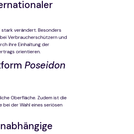
ernationaler
d stark verändert. Besonders
r bei Verbraucherschützern und
urch ihre Einhaltung der
rtrags orientieren.
ttform
Poseidon
iche Oberfläche. Zudem ist die
e bei der Wahl eines seriösen
unabhängige