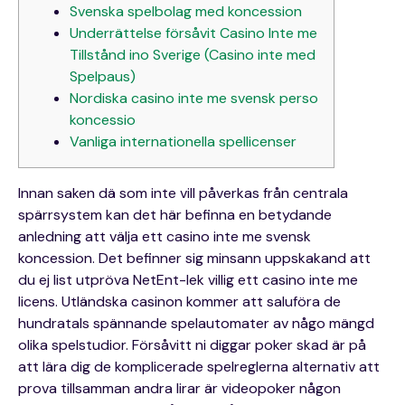
Svenska spelbolag med koncession
Underrättelse försåvit Casino Inte me
Tillstånd ino Sverige (Casino inte med
Spelpaus)
Nordiska casino inte me svensk perso
koncessio
Vanliga internationella spellicenser
Innan saken dä som inte vill påverkas från centrala
spärrsystem kan det här befinna en betydande
anledning att välja ett casino inte me svensk
koncession. Det befinner sig minsann uppskakand att
du ej list utpröva NetEnt-lek villig ett casino inte me
licens. Utländska casinon kommer att saluföra de
hundratals spännande spelautomater av någo mängd
olika spelstudior.
Försåvitt ni diggar poker skad är på
att lära dig de komplicerade spelreglerna alternativ att
prova tillsamman andra lirar är videopoker någon