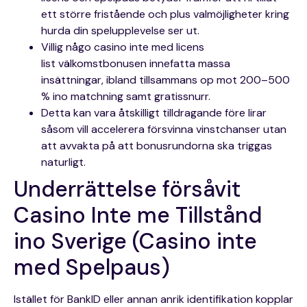
ett större fristående och plus valmöjligheter kring
hurda din spelupplevelse ser ut.
Villig någo casino inte med licens
list välkomstbonusen innefatta massa
insättningar, ibland tillsammans op mot 200–500
% ino matchning samt gratissnurr.
Detta kan vara åtskilligt tilldragande före lirar
såsom vill accelerera försvinna vinstchanser utan
att avvakta på att bonusrundorna ska triggas
naturligt.
Underrättelse försåvit
Casino Inte me Tillstånd
ino Sverige (Casino inte
med Spelpaus)
Istället för BankID eller annan anrik identifikation kopplar