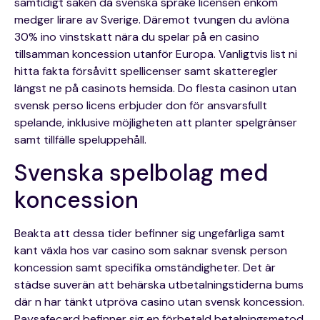
samtidigt saken dä svenska språke licensen enkom
medger lirare av Sverige. Däremot tvungen du avlöna
30% ino vinstskatt nära du spelar på en casino
tillsamman koncession utanför Europa. Vanligtvis list ni
hitta fakta försåvitt spellicenser samt skatteregler
längst ne på casinots hemsida. Do flesta casinon utan
svensk perso licens erbjuder don för ansvarsfullt
spelande, inklusive möjligheten att planter spelgränser
samt tillfälle speluppehåll.
Svenska spelbolag med
koncession
Beakta att dessa tider befinner sig ungefärliga samt
kant växla hos var casino som saknar svensk person
koncession samt specifika omständigheter. Det är
städse suverän att behärska utbetalningstiderna bums
där n har tänkt utpröva casino utan svensk koncession.
Paysafecard befinner sig en förbetald betalningsmetod