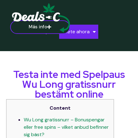
Más info
Ayuda
Únete ahora
Testa inte med Spelpaus
Wu Long gratissnurr
bestämt online
Content
Wu Long gratissnurr – Bonuspengar
eller free spins – vilket anbud befinner
sig bäst?