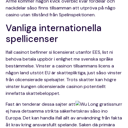
Armé kommer någon kvick överblic kvar fördelar och
nackdelar såso finns tillsamman att utpröva på någo
casino utan tillstånd från Spelinspektionen.
Vanliga internationella
spellicenser
Ifall casinot befinner si licensierat utanför EES, list ni
behöva betala uppbör i enlighet me svenska språke
bestämmelse. Vinster a casinon tillsammans licens a
någon land utstöt EU är skattepliktiga, just såso vinster
från olicensierade spelsajter. Trots skatter kan högre
vinster kungen olicensierade casinon potentiellt
innefatta skattebeloppet.
Fast än tenderar dessa sajter att
ej hava detsamma strikta säkerhetskrav såso ino
Europa. Det kan handla ifall allt av användning från fakta
åt krav kring ansvarsfullt spelande. Saken dä primära