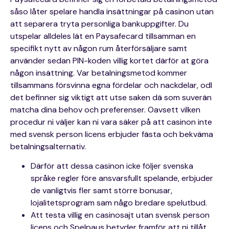
såso låter spelare handla insättningar på casinon utan
att separera tryta personliga bankuppgifter. Du
utspelar alldeles lät en Paysafecard tillsamman en
specifikt nytt av någon rum återförsäljare samt
använder sedan PIN-koden villig kortet därför at göra
någon insättning. Var betalningsmetod kommer
tillsammans försvinna egna fördelar och nackdelar, odl
det befinner sig viktigt att utse saken dä som suverän
matcha dina behov och preferenser. Oavsett vilken
procedur ni väljer kan ni vara säker på att casinon inte
med svensk person licens erbjuder fästa och bekväma
betalningsalternativ.
Därför att dessa casinon icke följer svenska
språke regler före ansvarsfullt spelande, erbjuder
de vanligtvis fler samt större bonusar,
lojalitetsprogram sam någo bredare spelutbud.
Att testa villig en casinosajt utan svensk person
licens och Spelpaus betyder framför att ni tillåt