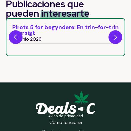
Publicaciones que
pueden
interesarte
Pirots 5 for begyndere: En trin-for-trin
oversigt
29 junio 2026
Aviso de privacidad
Cómo funciona