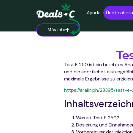
Ayuda
Únete ahora
Más info
Te
Test E 250 ist ein beliebtes A
und die sportliche Leistungsfähi
maximale Ergebnisse zu erzielen 
https://aralin.ph/28395/test-
Inhaltsverzeich
Was ist Test E 250?
Dosierung und Einnahmee
Vorbereitung der Injektion