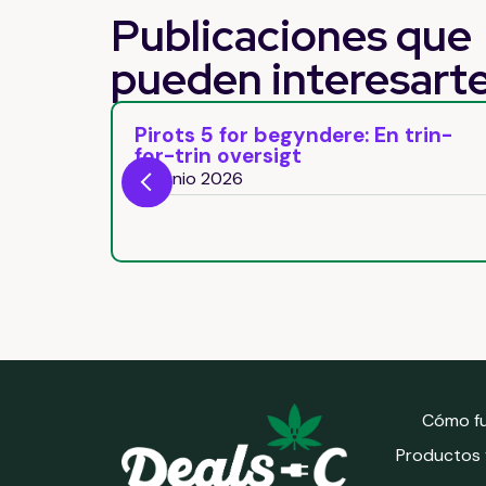
Publicaciones que
pueden
interesart
Trek
Pirots 5 for begyndere: En trin-
 jak i
for-trin oversigt
29 junio 2026
Cómo f
Productos y