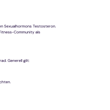
hen Sexualhormons Testosteron.
 Fitness-Community als
d. Generell gilt:
achten.