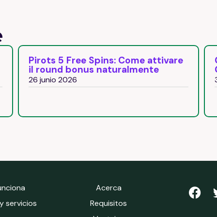
e
Pirots 5 Free Spins: Come attivare
il round bonus naturalmente
26 junio 2026
unciona
Acerca
 servicios
Requisitos