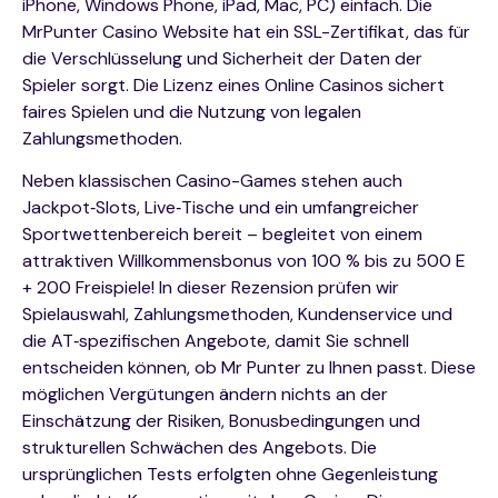
iPhone, Windows Phone, iPad, Mac, PC) einfach. Die
MrPunter Casino Website hat ein SSL-Zertifikat, das für
die Verschlüsselung und Sicherheit der Daten der
Spieler sorgt. Die Lizenz eines Online Casinos sichert
faires Spielen und die Nutzung von legalen
Zahlungsmethoden.
Neben klassischen Casino-Games stehen auch
Jackpot‑Slots, Live‑Tische und ein umfangreicher
Sportwettenbereich bereit – begleitet von einem
attraktiven Willkommensbonus von 100 % bis zu 500 E
+ 200 Freispiele! In dieser Rezension prüfen wir
Spielauswahl, Zahlungsmethoden, Kundenservice und
die AT‑spezifischen Angebote, damit Sie schnell
entscheiden können, ob Mr Punter zu Ihnen passt. Diese
möglichen Vergütungen ändern nichts an der
Einschätzung der Risiken, Bonusbedingungen und
strukturellen Schwächen des Angebots. Die
ursprünglichen Tests erfolgten ohne Gegenleistung