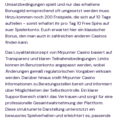
Umsatzbedingungen spielt und nur das erhaltene
Bonusgeld entsprechend oft umgesetzt werden muss.
Hinzu kommen noch 200 Freispiele, die sich auf 10 Tage
aufteilen – somit erhaltet ihr pro Tag 10 Free Spins auf
euer Spielerkonto. Euch erwartet hier ein klassischer
Bonus, den man auch in zahlreichen anderen Casinos
finden kann.
Das Loyalitätskonzept von Mrpunter Casino basiert auf
Transparenz und klaren Teilnahmebedingungen. Limits
können im Benutzerkonto angepasst werden, wobei
Änderungen gemäß regulatorischen Vorgaben wirksam
werden. Darüber hinaus stellt Mrpunter Casino
Informationen zu Beratungsstellen bereit und informiert
über Möglichkeiten der Selbstkontrolle. Ein klarer
Supportbereich stärkt das Vertrauen und sorgt für eine
professionelle Gesamtwahrnehmung der Plattform.
Diese strukturierte Darstellung unterstützt ein
bewusstes Spielverhalten und erleichtert es, passende