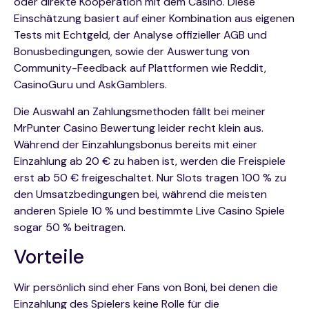
oder direkte Kooperation mit dem Casino. Diese
Einschätzung basiert auf einer Kombination aus eigenen
Tests mit Echtgeld, der Analyse offizieller AGB und
Bonusbedingungen, sowie der Auswertung von
Community-Feedback auf Plattformen wie Reddit,
CasinoGuru und AskGamblers.
Die Auswahl an Zahlungsmethoden fällt bei meiner
MrPunter Casino Bewertung leider recht klein aus.
Während der Einzahlungsbonus bereits mit einer
Einzahlung ab 20 € zu haben ist, werden die Freispiele
erst ab 50 € freigeschaltet. Nur Slots tragen 100 % zu
den Umsatzbedingungen bei, während die meisten
anderen Spiele 10 % und bestimmte Live Casino Spiele
sogar 50 % beitragen.
Vorteile
Wir persönlich sind eher Fans von Boni, bei denen die
Einzahlung des Spielers keine Rolle für die