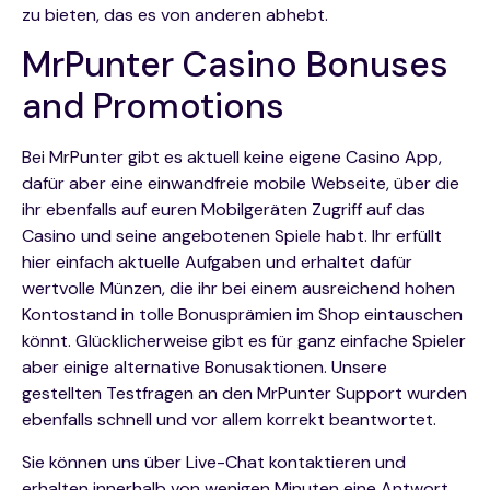
zu bieten, das es von anderen abhebt.
MrPunter Casino Bonuses
and Promotions
Bei MrPunter gibt es aktuell keine eigene Casino App,
dafür aber eine einwandfreie mobile Webseite, über die
ihr ebenfalls auf euren Mobilgeräten Zugriff auf das
Casino und seine angebotenen Spiele habt. Ihr erfüllt
hier einfach aktuelle Aufgaben und erhaltet dafür
wertvolle Münzen, die ihr bei einem ausreichend hohen
Kontostand in tolle Bonusprämien im Shop eintauschen
könnt. Glücklicherweise gibt es für ganz einfache Spieler
aber einige alternative Bonusaktionen. Unsere
gestellten Testfragen an den MrPunter Support wurden
ebenfalls schnell und vor allem korrekt beantwortet.
Sie können uns über Live-Chat kontaktieren und
erhalten innerhalb von wenigen Minuten eine Antwort.