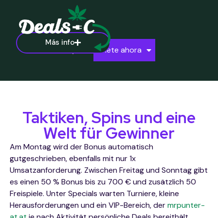
Más info
Ayuda
Únete ahora
Taktiken, Spins und eine
Welt für Gewinner
Am Montag wird der Bonus automatisch
gutgeschrieben, ebenfalls mit nur 1x
Umsatzanforderung. Zwischen Freitag und Sonntag gibt
es einen 50 % Bonus bis zu 700 € und zusätzlich 50
Freispiele. Unter Specials warten Turniere, kleine
Herausforderungen und ein VIP-Bereich, der
mrpunter-
at.at
je nach Aktivität persönliche Deals bereithält.