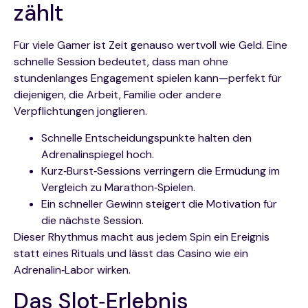
zählt
Für viele Gamer ist Zeit genauso wertvoll wie Geld. Eine
schnelle Session bedeutet, dass man ohne
stundenlanges Engagement spielen kann—perfekt für
diejenigen, die Arbeit, Familie oder andere
Verpflichtungen jonglieren.
Schnelle Entscheidungspunkte halten den
Adrenalinspiegel hoch.
Kurz‑Burst‑Sessions verringern die Ermüdung im
Vergleich zu Marathon‑Spielen.
Ein schneller Gewinn steigert die Motivation für
die nächste Session.
Dieser Rhythmus macht aus jedem Spin ein Ereignis
statt eines Rituals und lässt das Casino wie ein
Adrenalin‑Labor wirken.
Das Slot‑Erlebnis