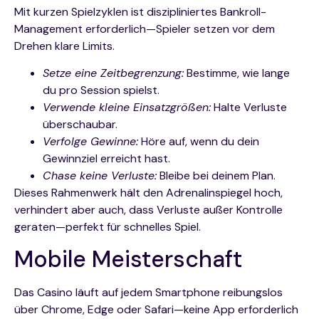
Mit kurzen Spielzyklen ist diszipliniertes Bankroll-
Management erforderlich—Spieler setzen vor dem
Drehen klare Limits.
Setze eine Zeitbegrenzung:
Bestimme, wie lange
du pro Session spielst.
Verwende kleine Einsatzgrößen:
Halte Verluste
überschaubar.
Verfolge Gewinne:
Höre auf, wenn du dein
Gewinnziel erreicht hast.
Chase keine Verluste:
Bleibe bei deinem Plan.
Dieses Rahmenwerk hält den Adrenalinspiegel hoch,
verhindert aber auch, dass Verluste außer Kontrolle
geraten—perfekt für schnelles Spiel.
Mobile Meisterschaft
Das Casino läuft auf jedem Smartphone reibungslos
über Chrome, Edge oder Safari—keine App erforderlich