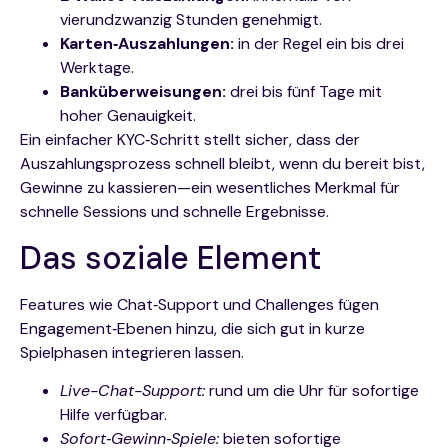
vierundzwanzig Stunden genehmigt.
Karten‑Auszahlungen:
in der Regel ein bis drei
Werktage.
Banküberweisungen:
drei bis fünf Tage mit
hoher Genauigkeit.
Ein einfacher KYC‑Schritt stellt sicher, dass der
Auszahlungsprozess schnell bleibt, wenn du bereit bist,
Gewinne zu kassieren—ein wesentliches Merkmal für
schnelle Sessions und schnelle Ergebnisse.
Das soziale Element
Features wie Chat‑Support und Challenges fügen
Engagement‑Ebenen hinzu, die sich gut in kurze
Spielphasen integrieren lassen.
Live-Chat-Support:
rund um die Uhr für sofortige
Hilfe verfügbar.
Sofort‑Gewinn‑Spiele:
bieten sofortige