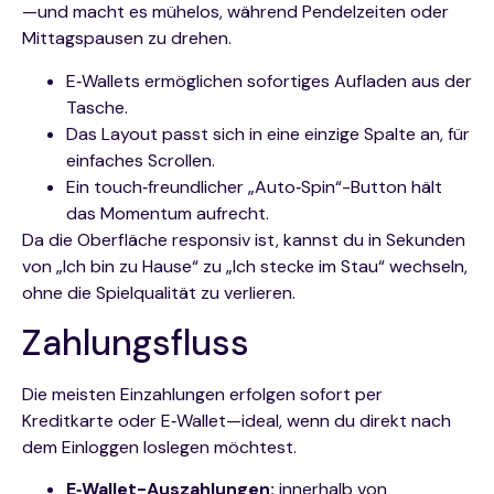
—und macht es mühelos, während Pendelzeiten oder
Mittagspausen zu drehen.
E‑Wallets ermöglichen sofortiges Aufladen aus der
Tasche.
Das Layout passt sich in eine einzige Spalte an, für
einfaches Scrollen.
Ein touch‑freundlicher „Auto‑Spin“-Button hält
das Momentum aufrecht.
Da die Oberfläche responsiv ist, kannst du in Sekunden
von „Ich bin zu Hause“ zu „Ich stecke im Stau“ wechseln,
ohne die Spielqualität zu verlieren.
Zahlungsfluss
Die meisten Einzahlungen erfolgen sofort per
Kreditkarte oder E‑Wallet—ideal, wenn du direkt nach
dem Einloggen loslegen möchtest.
E‑Wallet-Auszahlungen:
innerhalb von