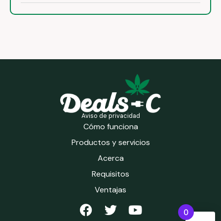
Aviso de privacidad
Cómo funciona
Productos y servicios
Acerca
Requisitos
Ventajas
0