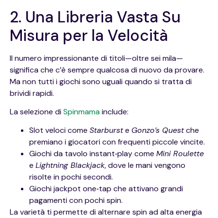
2. Una Libreria Vasta Su
Misura per la Velocità
Il numero impressionante di titoli—oltre sei mila—
significa che c’è sempre qualcosa di nuovo da provare.
Ma non tutti i giochi sono uguali quando si tratta di
brividi rapidi.
La selezione di
Spinmama
include:
Slot veloci come
Starburst
e
Gonzo’s Quest
che
premiano i giocatori con frequenti piccole vincite.
Giochi da tavolo instant‑play come
Mini Roulette
e
Lightning Blackjack
, dove le mani vengono
risolte in pochi secondi.
Giochi jackpot one‑tap che attivano grandi
pagamenti con pochi spin.
La varietà ti permette di alternare spin ad alta energia