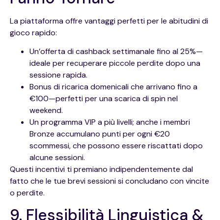
La piattaforma offre vantaggi perfetti per le abitudini di
gioco rapido:
Un’offerta di cashback settimanale fino al 25%—
ideale per recuperare piccole perdite dopo una
sessione rapida.
Bonus di ricarica domenicali che arrivano fino a
€100—perfetti per una scarica di spin nel
weekend.
Un programma VIP a più livelli; anche i membri
Bronze accumulano punti per ogni €20
scommessi, che possono essere riscattati dopo
alcune sessioni.
Questi incentivi ti premiano indipendentemente dal
fatto che le tue brevi sessioni si concludano con vincite
o perdite.
9. Flessibilità Linguistica &