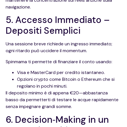
mantenere la concentrazione sui reels anziché sulla
navigazione.
5. Accesso Immediato –
Depositi Semplici
Una sessione breve richiede un ingresso immediato;
ogni ritardo può uccidere il momentum.
Spinmama ti permette di finanziare il conto usando:
Visa e MasterCard per credito istantaneo.
Opzioni crypto come Bitcoin o Ethereum che si
regolano in pochi minuti.
Il deposito minimo è di appena €20—abbastanza
basso da permetterti di testare le acque rapidamente
senza impegnare grandi somme.
6. Decision‑Making in un