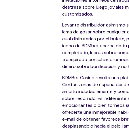
invitaciones a torneos cerrados
destreza sobre juego joviales m
customizados.
Levante distribuidor asimismo s
lema de gozar sobre cualquier d
cual disfrutarias por el bufete, 
icono de BDMbet acerca de tu p
completado, leeras sobre como 
transpirado consultar promoci
dinero sobre bonificacion y no 
BDMBet Casino resulta una plat
Ciertas zonas de espana desde 
ambito indudablemente y comodo
sobre recorrido. Es indiferente
emocionantes o bien torneos s
ofrecerte una inmejorable habil
e-mail de obtener favorece bre
desplazandolo hacia el pelo l