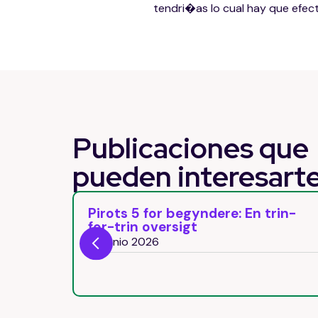
tendri�as lo cual hay que efect
Publicaciones que
pueden
interesart
 begyndere: En trin-
Pirots 5 Free Spins
sigt
il round bonus nat
26 junio 2026