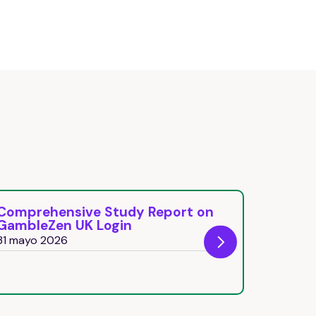
ort on
Beonbet Casino UK Review: Is It t
Best Choice for UK Players?
31 mayo 2026