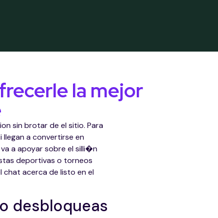
ecerle la mejor
e
 sin brotar de el sitio. Para
llegan a convertirse en
va a apoyar sobre el silli�n
estas deportivas o torneos
 chat acerca de listo en el
elo desbloqueas