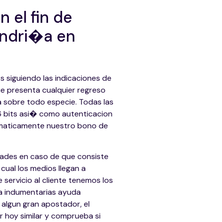
 el fin de
ondri�a en
os siguiendo las indicaciones de
ue presenta cualquier regreso
 sobre todo especie. Todas las
6 bits asi� como autenticacion
utomaticamente nuestro bono de
tades en caso de que consiste
cual los medios llegan a
 servicio al cliente tenemos los
ta indumentarias ayuda
 algun gran apostador, el
r hoy similar y comprueba si