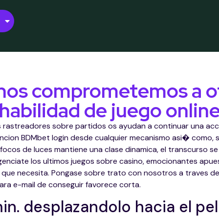
os comprometemos a ofr
habilidad de juego onlin
s rastreadores sobre partidos os ayudan a continuar una accion
uncion BDMbet login desde cualquier mecanismo asi� como, si 
focos de luces mantiene una clase dinamica, el transcurso se 
agenciate los ultimos juegos sobre casino, emocionantes apu
 que necesita. Pongase sobre trato con nosotros a traves del
ara e-mail de conseguir favorece corta.
in. desplazandolo hacia el p