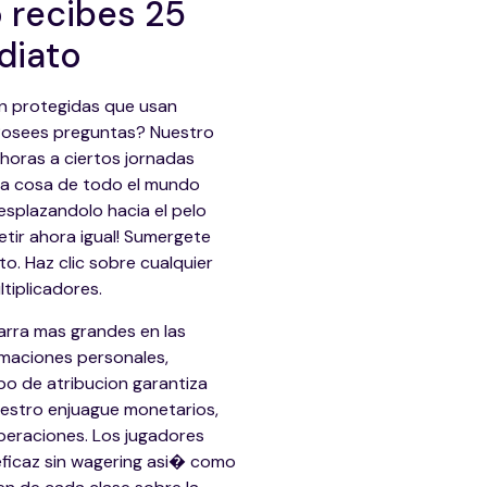
o recibes 25
diato
an protegidas que usan
Posees preguntas? Nuestro
horas a ciertos jornadas
una cosa de todo el mundo
esplazandolo hacia el pelo
tir ahora igual! Sumergete
o. Haz clic sobre cualquier
tiplicadores.
arra mas grandes en las
rmaciones personales,
ipo de atribucion garantiza
uestro enjuague monetarios,
operaciones. Los jugadores
eficaz sin wagering asi� como