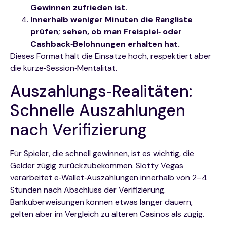
Gewinnen zufrieden ist.
Innerhalb weniger Minuten die Rangliste
prüfen; sehen, ob man Freispiel‑ oder
Cashback‑Belohnungen erhalten hat.
Dieses Format hält die Einsätze hoch, respektiert aber
die kurze‑Session‑Mentalität.
Auszahlungs‑Realitäten:
Schnelle Auszahlungen
nach Verifizierung
Für Spieler, die schnell gewinnen, ist es wichtig, die
Gelder zügig zurückzubekommen. Slotty Vegas
verarbeitet e‑Wallet‑Auszahlungen innerhalb von 2–4
Stunden nach Abschluss der Verifizierung.
Banküberweisungen können etwas länger dauern,
gelten aber im Vergleich zu älteren Casinos als zügig.