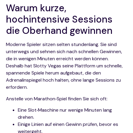
Warum kurze,
hochintensive Sessions
die Oberhand gewinnen
Moderne Spieler sitzen selten stundenlang. Sie sind
unterwegs und sehnen sich nach schnellen Gewinnen,
die in wenigen Minuten erreicht werden können.
Deshalb hat Slotty Vegas seine Plattform um schnelle,
spannende Spiele herum aufgebaut, die den
Adrenalinspiegel hoch halten, ohne lange Sessions zu
erfordern.
Anstelle von Marathon‑Spiel finden Sie sich oft:
Eine Slot‑Maschine nur wenige Minuten lang
drehen.
Einige Linien auf einen Gewinn prüfen, bevor es
weitergeht.