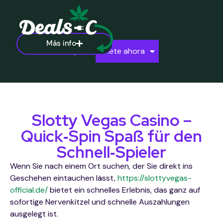
Más info
Ayuda
Únete ahora
Slotty Vegas Casino –
Quick‑Spin Spaß für den
Schnell‑Spieler
Wenn Sie nach einem Ort suchen, der Sie direkt ins
Geschehen eintauchen lässt,
https://slottyvegas-
official.de/
bietet ein schnelles Erlebnis, das ganz auf
sofortige Nervenkitzel und schnelle Auszahlungen
ausgelegt ist.