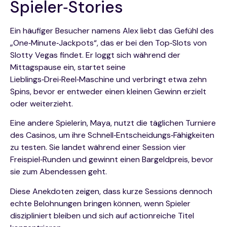
Spieler‑Stories
Ein häufiger Besucher namens Alex liebt das Gefühl des
„One‑Minute‑Jackpots“, das er bei den Top‑Slots von
Slotty Vegas findet. Er loggt sich während der
Mittagspause ein, startet seine
Lieblings‑Drei‑Reel‑Maschine und verbringt etwa zehn
Spins, bevor er entweder einen kleinen Gewinn erzielt
oder weiterzieht.
Eine andere Spielerin, Maya, nutzt die täglichen Turniere
des Casinos, um ihre Schnell‑Entscheidungs‑Fähigkeiten
zu testen. Sie landet während einer Session vier
Freispiel‑Runden und gewinnt einen Bargeldpreis, bevor
sie zum Abendessen geht.
Diese Anekdoten zeigen, dass kurze Sessions dennoch
echte Belohnungen bringen können, wenn Spieler
diszipliniert bleiben und sich auf actionreiche Titel