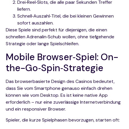
Drei‑Reel‑Slots, die alle paar Sekunden Treffer
liefern.
Schnell‑Auszahl‑Titel, die bei kleinen Gewinnen
sofort auszahlen.
Diese Spiele sind perfekt für diejenigen, die einen
schnellen Adrenalin‑Schub wollen, ohne tiefgehende
Strategie oder lange Spielschleifen.
Mobile Browser‑Spiel: On-
the-Go‑Spin‑Strategie
Das browserbasierte Design des Casinos bedeutet,
dass Sie vom Smartphone genauso einfach drehen
können wie vom Desktop. Es ist keine native App
erforderlich – nur eine zuverlässige Internetverbindung
und ein responsiver Browser.
Spieler, die kurze Spielphasen bevorzugen, starten oft: