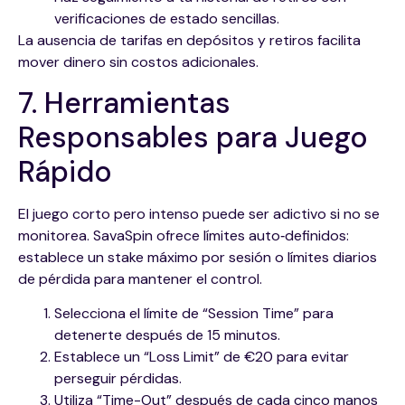
verificaciones de estado sencillas.
La ausencia de tarifas en depósitos y retiros facilita
mover dinero sin costos adicionales.
7. Herramientas
Responsables para Juego
Rápido
El juego corto pero intenso puede ser adictivo si no se
monitorea. SavaSpin ofrece límites auto‑definidos:
establece un stake máximo por sesión o límites diarios
de pérdida para mantener el control.
Selecciona el límite de “Session Time” para
detenerte después de 15 minutos.
Establece un “Loss Limit” de €20 para evitar
perseguir pérdidas.
Utiliza “Time-Out” después de cada cinco manos