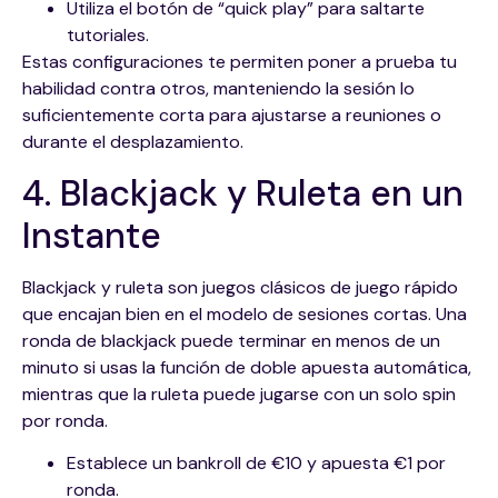
Utiliza el botón de “quick play” para saltarte
tutoriales.
Estas configuraciones te permiten poner a prueba tu
habilidad contra otros, manteniendo la sesión lo
suficientemente corta para ajustarse a reuniones o
durante el desplazamiento.
4. Blackjack y Ruleta en un
Instante
Blackjack y ruleta son juegos clásicos de juego rápido
que encajan bien en el modelo de sesiones cortas. Una
ronda de blackjack puede terminar en menos de un
minuto si usas la función de doble apuesta automática,
mientras que la ruleta puede jugarse con un solo spin
por ronda.
Establece un bankroll de €10 y apuesta €1 por
ronda.