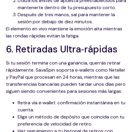
Utiliza los límites de apuesta preestablecidos para
mantenerte dentro de tu presupuesto corto.
Después de tres manos, sal para mantener la
sesión por debajo de diez minutos.
El elemento en vivo mantiene la emoción alta mientras
las rondas rápidas evitan la fatiga.
6. Retiradas Ultra‑rápidas
Si tu sesión termina con una ganancia, querrás retirar
rápidamente. SavaSpin soporta e‑wallets como Neteller
y PayPal que procesan en 24 horas, mientras que las
transferencias bancarias pueden tardar unos días pero
siguen siendo convenientes para sesiones más largas.
Retira vía e‑wallet: confirmación instantánea en tu
cuenta.
Elige un método de depósito que coincida con tu
preferencia de velocidad de retiro.
Haz seguimiento a tu historial de retiros con