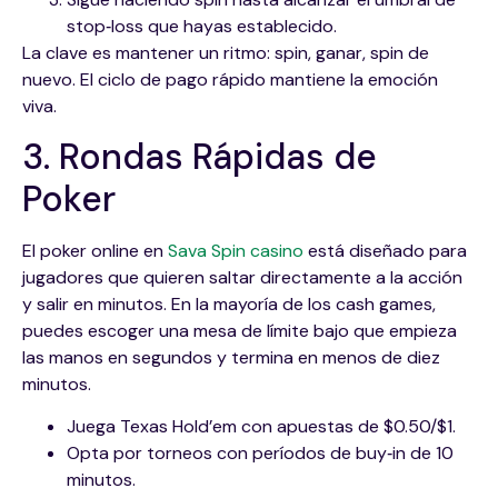
stop‑loss que hayas establecido.
La clave es mantener un ritmo: spin, ganar, spin de
nuevo. El ciclo de pago rápido mantiene la emoción
viva.
3. Rondas Rápidas de
Poker
El poker online en
Sava Spin casino
está diseñado para
jugadores que quieren saltar directamente a la acción
y salir en minutos. En la mayoría de los cash games,
puedes escoger una mesa de límite bajo que empieza
las manos en segundos y termina en menos de diez
minutos.
Juega Texas Hold’em con apuestas de $0.50/$1.
Opta por torneos con períodos de buy‑in de 10
minutos.