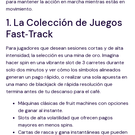
para mantener la acción en marcha mientras estás en
movimiento.
1. La Colección de Juegos
Fast‑Track
Para jugadores que desean sesiones cortas y de alta
intensidad, la selección es una mina de oro. Imagina
hacer spin en una vibrante slot de 3 carretes durante
solo dos minutos y ver cómo los símbolos alineados
generan un pago rápido, o realizar una sola apuesta en
una mano de blackjack de rápida resolución que
termina antes de tu descanso para el café.
Máquinas clásicas de fruit machines con opciones
de ganar al instante.
Slots de alta volatilidad que ofrecen pagos
mayores en menos spins.
Cartas de rasca y gana instantáneas que pueden