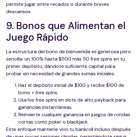
permite jugar entre recados o durante breves
descansos.
9. Bonos que Alimentan el
Juego Rápido
La estructura del bono de bienvenida es generosa pero
sencilla: un 100% hasta $500 más 50 free spins en tu
primer depósito, dándote suficiente capital para
probar sin necesidad de grandes sumas iniciales.
Haz el depósito inicial de $100 y recibe $100 de
bono + free spins.
Usa los free spins en slots de alto payback para
ganancias instantáneas.
Reinvierte cualquier ganancia en juegos de rondas
cortas como poker o blackjack.
Este enfoque mantiene vivo tu bankroll incluso después
de unas pocas sesiones rápidas, permitiéndote seguir