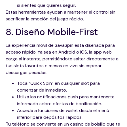
si sientes que quieres seguir.
Estas herramientas ayudan a mantener el control sin
sacrificar la emoción del juego rápido.
8. Diseño Mobile‑First
La experiencia móvil de SavaSpin está diseñada para
acceso rápido. Ya sea en Android o iOS, la app web
carga al instante, permitiéndote saltar directamente a
tus slots favoritos o mesas en vivo sin esperar
descargas pesadas.
Toca “Quick Spin” en cualquier slot para
comenzar de inmediato.
Utiliza las notificaciones push para mantenerte
informado sobre ofertas de bonificación.
Accede a funciones de wallet desde el menú
inferior para depósitos rápidos.
Tu teléfono se convierte en un casino de bolsillo que te