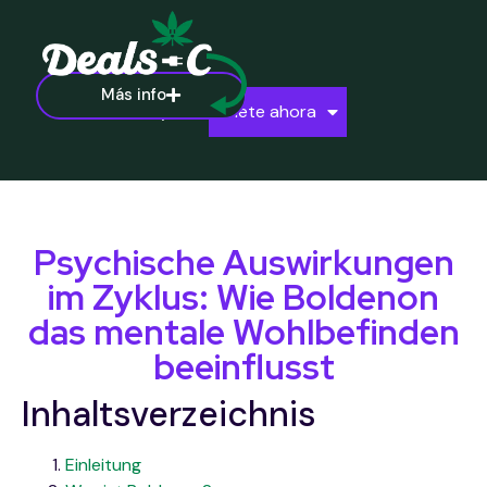
Más info
Ayuda
Únete ahora
Psychische Auswirkungen
im Zyklus: Wie Boldenon
das mentale Wohlbefinden
beeinflusst
Inhaltsverzeichnis
Einleitung