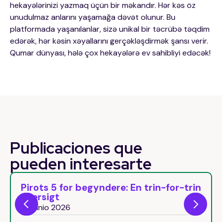
hekayələrinizi yazmaq üçün bir məkandır. Hər kəs öz
unudulmaz anlarını yaşamağa dəvət olunur. Bu
platformada yaşanılanlar, sizə unikal bir təcrübə təqdim
edərək, hər kəsin xəyallarını gerçəkləşdirmək şansı verir.
Qumar dünyası, hələ çox hekayələrə ev sahibliyi edəcək!
Publicaciones que
pueden
interesarte
Pirots 5 Free Spins: Come attivare il
round bonus naturalmente
26 junio 2026