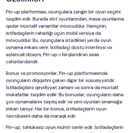
Pin-up platforması, oyunçulara zəngin bir oyun seçimi
təqdim edir. Burada slot oyunlarından, masa oyunlarına
qədər müxtəlif variantlar mövcuddur. Həmçinin,
istifadəçilərin rahatlığı üçün mobil versiya da
mövcuddur. Bu, oyunçulara istədikləri yerdə oyun
oynama imkanı verir. İstifadəçi dostu interfeysi və
əyləncəli dizaynı, Pin-up-ı fərqləndirən əsas
cəhətlərdəndir.
Bonus və promosyonlar, Pin-up platformasında
oyunçuların diqqətini çəkən digər bir xüsusiyyətdir.
İstifadəçilərə qeydiyyat zamanı və sonra da müxtəlif
mükafatlar təqdim edilir. Bu bonuslar, oyunçuların daha
çox oynamalarını təşviq edir və yeni oyunları sınamağa
imkan tanıyır. Hər bir bonus, istifadəçilərin oyun
təcrübəsini daha da maraqlı edir.
Pin-up, təhlükəsiz oyun mühiti təmin edir. İstifadəçilərin