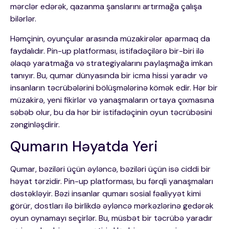
mərclər edərək, qazanma şanslarını artırmağa çalışa
bilərlər.
Həmçinin, oyunçular arasında müzakirələr aparmaq da
faydalıdır. Pin-up platforması, istifadəçilərə bir-biri ilə
əlaqə yaratmağa və strategiyalarını paylaşmağa imkan
tanıyır. Bu, qumar dünyasında bir icma hissi yaradır və
insanların təcrübələrini bölüşmələrinə kömək edir. Hər bir
müzakirə, yeni fikirlər və yanaşmaların ortaya çıxmasına
səbəb olur, bu da hər bir istifadəçinin oyun təcrübəsini
zənginləşdirir.
Qumarın Həyatda Yeri
Qumar, bəziləri üçün əyləncə, bəziləri üçün isə ciddi bir
həyat tərzidir. Pin-up platforması, bu fərqli yanaşmaları
dəstəkləyir. Bəzi insanlar qumarı sosial fəaliyyət kimi
görür, dostları ilə birlikdə əyləncə mərkəzlərinə gedərək
oyun oynamayı seçirlər. Bu, müsbət bir təcrübə yaradır