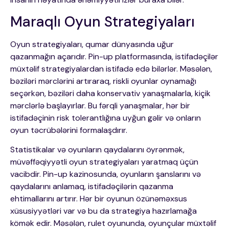
Maraqlı Oyun Strategiyaları
Oyun strategiyaları, qumar dünyasında uğur
qazanmağın açarıdır. Pin-up platformasında, istifadəçilər
müxtəlif strategiyalardan istifadə edə bilərlər. Məsələn,
bəziləri mərclərini artıraraq, riskli oyunlar oynamağı
seçərkən, bəziləri daha konservativ yanaşmalarla, kiçik
mərclərlə başlayırlar. Bu fərqli yanaşmalar, hər bir
istifadəçinin risk tolerantlığına uyğun gəlir və onların
oyun təcrübələrini formalaşdırır.
Statistikalar və oyunların qaydalarını öyrənmək,
müvəffəqiyyətli oyun strategiyaları yaratmaq üçün
vacibdir. Pin-up kazinosunda, oyunların şanslarını və
qaydalarını anlamaq, istifadəçilərin qazanma
ehtimallarını artırır. Hər bir oyunun özünəməxsus
xüsusiyyətləri var və bu da strategiya hazırlamağa
kömək edir. Məsələn, rulet oyununda, oyunçular müxtəlif