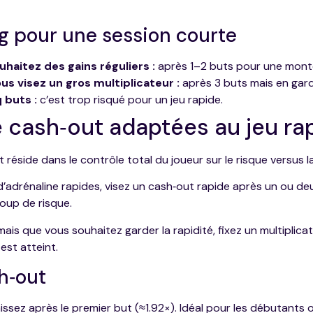
g pour une session courte
uhaitez des gains réguliers :
après 1–2 buts pour une monté
us visez un gros multiplicateur :
après 3 buts mais en gard
 buts :
c’est trop risqué pour un jeu rapide.
e cash‑out adaptées au jeu ra
réside dans le contrôle total du joueur sur le risque versus 
’adrénaline rapides, visez un cash‑out rapide après un ou de
up de risque.
ais que vous souhaitez garder la rapidité, fixez un multiplic
est atteint.
h‑out
ssez après le premier but (≈1.92×). Idéal pour les débutants 