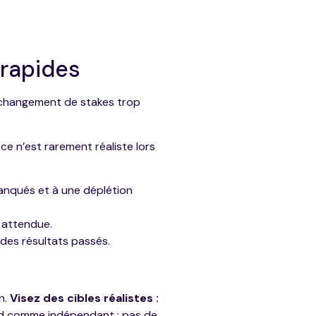
 rapides
u changement de stakes trop
e n’est rarement réaliste lors
nqués et à une déplétion
r attendue.
 des résultats passés.
n.
Visez des cibles réalistes :
d comme indépendant ; pas de