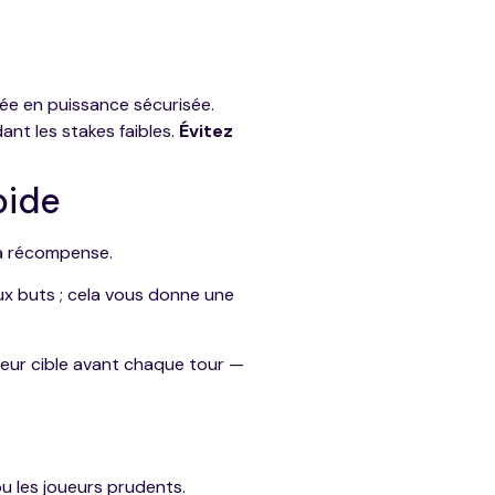
e en puissance sécurisée.
ant les stakes faibles.
Évitez
pide
la récompense.
ux buts ; cela vous donne une
ateur cible avant chaque tour —
ou les joueurs prudents.