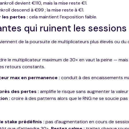
ankroll devient €110, mais la mise reste €1.
kroll descend à €99 ; la mise reste à €1.
 les pertes :
cela maintient l’exposition faible.
antes qui ruinent les sessions
 viennent de la poursuite de multiplicateurs plus élevés ou d
re le multiplicateur maximum de 30× en vaut la peine — mais c
des retours constants.
ateur max en permanence :
conduit à des encaissements ma
près des pertes :
amplifie le risque sans augmenter la valeu
ion :
croire à des patterns alors que le RNG ne se soucie pas
e stake prédéfinis :
pas d’augmentation en cours de sessio
utôt que d’attendre 30×.
Restez calme :
traitez chaque roun