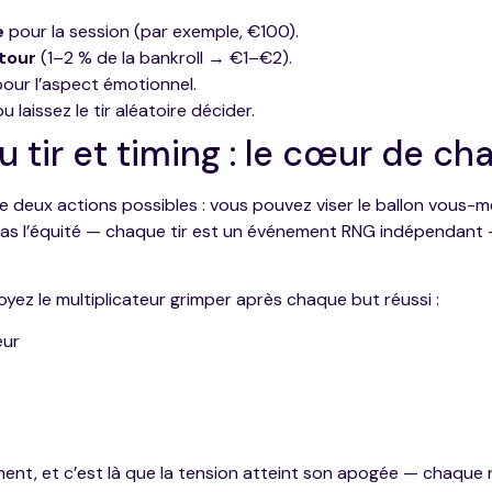
e
pour la session (par exemple, €100).
tour
(1–2 % de la bankroll → €1–€2).
our l’aspect émotionnel.
ou laissez le tir aléatoire décider.
 tir et timing : le cœur de c
e deux actions possibles : vous pouvez viser le ballon vous-m
 pas l’équité — chaque tir est un événement RNG indépendant 
voyez le multiplicateur grimper après chaque but réussi :
eur
ment, et c’est là que la tension atteint son apogée — chaqu