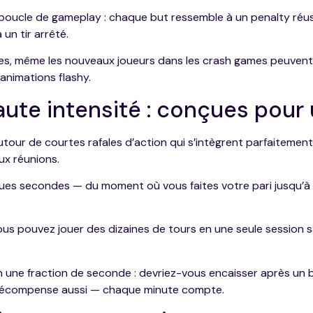
 boucle de gameplay : chaque but ressemble à un penalty réus
n tir arrêté.
ples, même les nouveaux joueurs dans les crash games peuvent
animations flashy.
aute intensité : conçues pour 
tour de courtes rafales d’action qui s’intègrent parfaitemen
ux réunions.
es secondes — du moment où vous faites votre pari jusqu’à c
ous pouvez jouer des dizaines de tours en une seule session s
en une fraction de seconde : devriez-vous encaisser après un 
a récompense aussi — chaque minute compte.