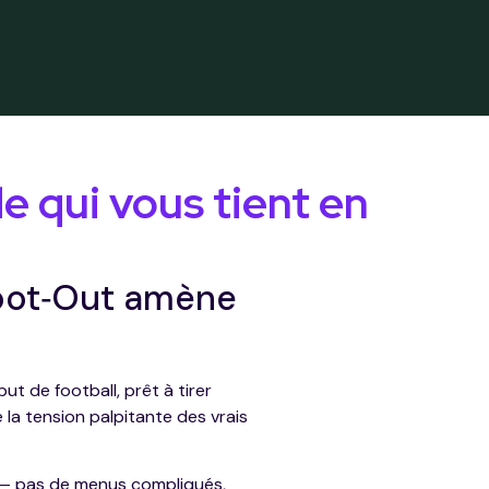
e qui vous tient en
Shoot‑Out amène
but de football, prêt à tirer
e la tension palpitante des vrais
t — pas de menus compliqués,