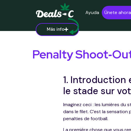
Ayuda
Únete ahora
Más info
Penalty Shoot‑Out 
1. Introduction
le stade sur vo
Imaginez ceci : les lumières du s
dans le filet. C’est la sensatio
penalties de football.
La première chose que vous rem