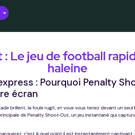
: Le jeu de football rapid
haleine
 express : Pourquoi Penalty 
tre écran
tade brillent, la foule rugit, et vous vous tenez devant un seul 
n principale de Penalty Shoot‑Out, un jeu instantané qui captur
arquerez, c’est à quel point il est instantanément captivan