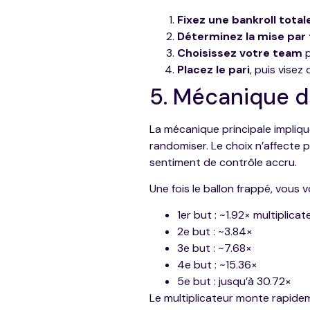
Fixez une bankroll total
Déterminez la mise par 
Choisissez votre team
p
Placez le pari
, puis visez 
5. Mécanique du
La mécanique principale impliqu
randomiser. Le choix n’affecte
sentiment de contrôle accru.
Une fois le ballon frappé, vous 
1er but : ~1.92× multiplicat
2e but : ~3.84×
3e but : ~7.68×
4e but : ~15.36×
5e but : jusqu’à 30.72×
Le multiplicateur monte rapide