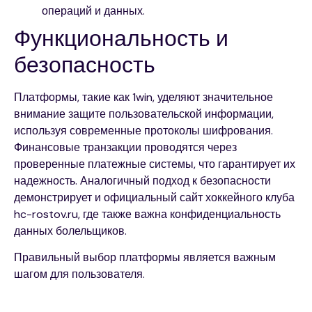
операций и данных.
Функциональность и
безопасность
Платформы, такие как 1win, уделяют значительное
внимание защите пользовательской информации,
используя современные протоколы шифрования.
Финансовые транзакции проводятся через
проверенные платежные системы, что гарантирует их
надежность. Аналогичный подход к безопасности
демонстрирует и официальный сайт хоккейного клуба
hc-rostov.ru, где также важна конфиденциальность
данных болельщиков.
Правильный выбор платформы является важным
шагом для пользователя.