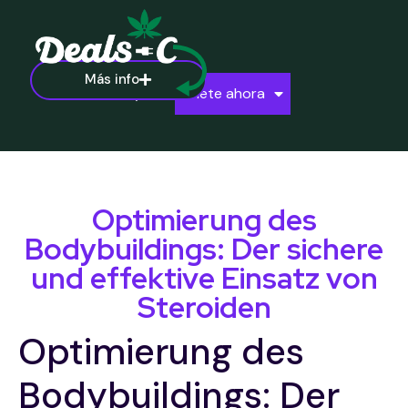
Más info
Ayuda
Únete ahora
Optimierung des
Bodybuildings: Der sichere
und effektive Einsatz von
Steroiden
Optimierung des
Bodybuildings: Der