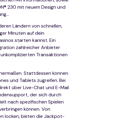
CON® 230 mit neuem Design und
rung…
deren Ländern von schnellen,
ger Minuten auf dein
sinos starten kannst. Ein
gration zahlreicher Anbieter
 unkomplizierten Transaktionen
ichermaßen. Stattdessen können
ones und Tablets zugreifen. Bei
irekt über Live-Chat und E-Mail
ndensupport, der sich durch
ielt nach spezifischen Spielen
 verbringen können. Von
n locken, bieten die Jackpot-