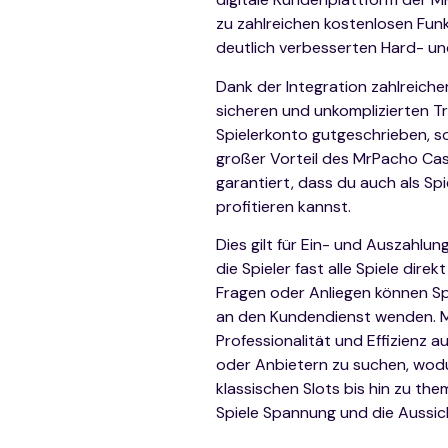
zu zahlreichen kostenlosen Fu
deutlich verbesserten Hard- und
Dank der Integration zahlreiche
sicheren und unkomplizierten Tr
Spielerkonto gutgeschrieben, s
großer Vorteil des MrPacho Casi
garantiert, dass du auch als S
profitieren kannst.
Dies gilt für Ein- und Auszahl
die Spieler fast alle Spiele dir
Fragen oder Anliegen können Spi
an den Kundendienst wenden. Mr
Professionalität und Effizienz a
oder Anbietern zu suchen, wodu
klassischen Slots bis hin zu th
Spiele Spannung und die Aussic