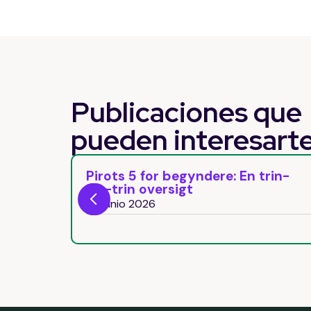
Publicaciones que
pueden
interesart
free
Pirots 5 for begyndere: En trin-
ame to
for-trin oversigt
29 junio 2026