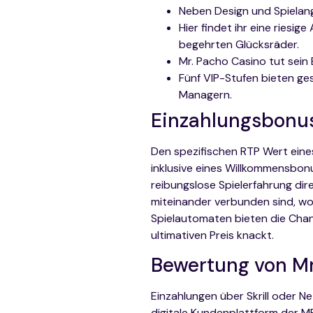
Neben Design und Spielange
Hier findet ihr eine riesi
begehrten Glücksräder.
Mr. Pacho Casino tut sein 
Fünf VIP-Stufen bieten ge
Managern.
Einzahlungsbonu
Den spezifischen RTP Wert eine
inklusive eines Willkommensbonu
reibungslose Spielerfahrung dir
miteinander verbunden sind, wob
Spielautomaten bieten die Chan
ultimativen Preis knackt.
Bewertung von M
Einzahlungen über Skrill oder Ne
digitale Kundenplattform der M