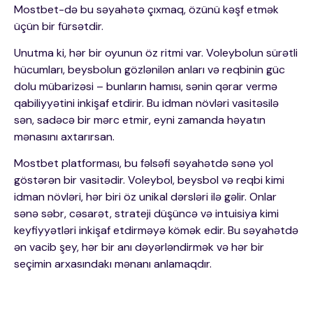
Mostbet-də bu səyahətə çıxmaq, özünü kəşf etmək
üçün bir fürsətdir.
Unutma ki, hər bir oyunun öz ritmi var. Voleybolun sürətli
hücumları, beysbolun gözlənilən anları və reqbinin güc
dolu mübarizəsi – bunların hamısı, sənin qərar vermə
qabiliyyətini inkişaf etdirir. Bu idman növləri vasitəsilə
sən, sadəcə bir mərc etmir, eyni zamanda həyatın
mənasını axtarırsan.
Mostbet platforması, bu fəlsəfi səyahətdə sənə yol
göstərən bir vasitədir. Voleybol, beysbol və reqbi kimi
idman növləri, hər biri öz unikal dərsləri ilə gəlir. Onlar
sənə səbr, cəsarət, strateji düşüncə və intuisiya kimi
keyfiyyətləri inkişaf etdirməyə kömək edir. Bu səyahətdə
ən vacib şey, hər bir anı dəyərləndirmək və hər bir
seçimin arxasındakı mənanı anlamaqdır.