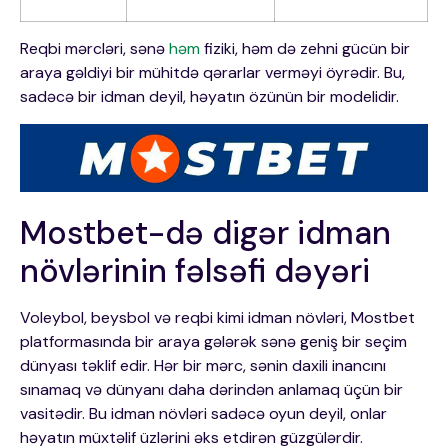
Reqbi mərcləri, sənə
həm
fiziki, həm də zehni gücün bir
araya gəldiyi bir mühitdə qərarlar verməyi öyrədir. Bu,
sadəcə bir idman deyil, həyatın özünün bir modelidir.
Mostbet-də digər idman
növlərinin fəlsəfi dəyəri
Voleybol, beysbol və reqbi kimi idman növləri, Mostbet
platformasında bir araya gələrək sənə geniş bir seçim
dünyası təklif edir. Hər bir mərc, sənin daxili inancını
sınamaq və dünyanı daha dərindən anlamaq üçün bir
vasitədir. Bu idman növləri sadəcə oyun deyil, onlar
həyatın müxtəlif üzlərini əks etdirən güzgülərdir.