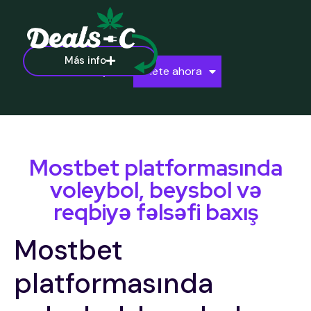
Más info
Ayuda
Únete ahora
Mostbet platformasında
voleybol, beysbol və
reqbiyə fəlsəfi baxış
Mostbet
platformasında