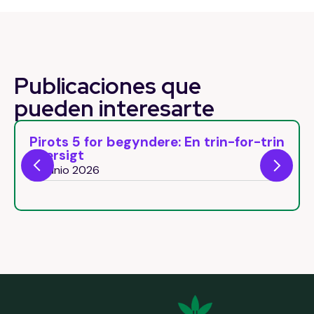
Publicaciones que
pueden
interesarte
s 5 for begyndere: En trin-for-trin
Pirots 5
igt
round b
io 2026
26 junio 2