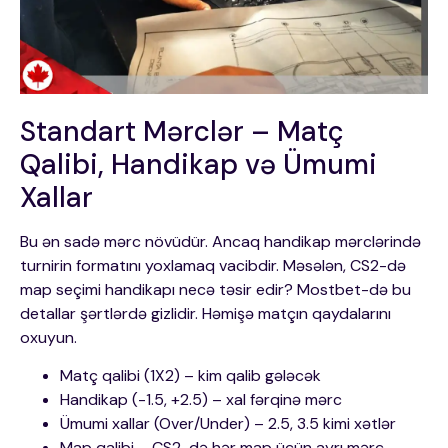
Standart Mərclər – Matç
Qalibi, Handikap və Ümumi
Xallar
Bu ən sadə mərc növüdür. Ancaq handikap mərclərində
turnirin formatını yoxlamaq vacibdir. Məsələn, CS2-də
map seçimi handikapı necə təsir edir? Mostbet-də bu
detallar şərtlərdə gizlidir. Həmişə matçın qaydalarını
oxuyun.
Matç qalibi (1X2) – kim qalib gələcək
Handikap (-1.5, +2.5) – xal fərqinə mərc
Ümumi xallar (Over/Under) – 2.5, 3.5 kimi xətlər
Map qalibi – CS2-də hər map üçün ayrı mərc