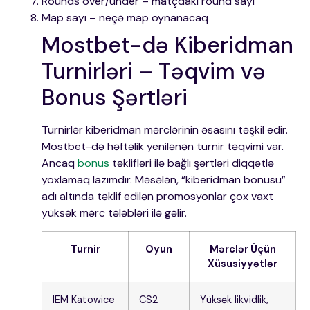
Rounds over/under – matçdakı round sayı
Map sayı – neçə map oynanacaq
Mostbet-də Kiberidman
Turnirləri – Təqvim və
Bonus Şərtləri
Turnirlər kiberidman mərclərinin əsasını təşkil edir.
Mostbet-də həftəlik yenilənən turnir təqvimi var.
Ancaq
bonus
təklifləri ilə bağlı şərtləri diqqətlə
yoxlamaq lazımdır. Məsələn, “kiberidman bonusu”
adı altında təklif edilən promosyonlar çox vaxt
yüksək mərc tələbləri ilə gəlir.
Turnir
Oyun
Mərclər Üçün
Xüsusiyyətlər
IEM Katowice
CS2
Yüksək likvidlik,