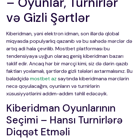
– Oyunlar, Turnirlər
və Gizli Şərtlər
Kiberidman, yəni elektron idman, son illərdə qlobal
miqyasda populyarlıq qazanıb və bu sahədə mərclər də
artıq adi hala çevrilib. Mostbet platforması bu
tendensiyaya uyğun olaraq geniş kiberidman bazarı
təklif edir. Ancaq hər bir mərcçi kimi, siz də dərin qazıb
faktları yoxlamalı, şərtlərdə gizli tələləri axtarmalısınız. Bu
bələdçidə
mostbet az
saytında kiberidmana mərclərin
necə qoyulacağını, oyunların və turnirlərin
xüsusiyyətlərini addım-addım təhlil edəcəyik.
Kiberidman Oyunlarının
Seçimi – Hansı Turnirlərə
Diqqət Etməli