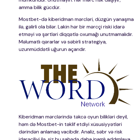
amma bilik gücdür.
Mostbet-də kiberidman mərcləri, düzgün yanaşma
ilə, gəlirli ola bilər. Lakin hər bir mərcçi riski idarə
etməyi və şərtləri diqqətlə oxumağı unutmamalıdır.
Məlumatlı qərarlar və səbirli strategiya,
uzunmüddətli uğurun açarıdır.
Kiberidman mərclərində təkcə oyun bilikləri deyil,
həm də Mostbet-in təklif etdiyi xüsusiyyətləri
dərindən anlamaq vacibdir. Analiz, səbr və risk
idarəçiliyi ilə, siz bu sahədə daha inamlı addımlaya