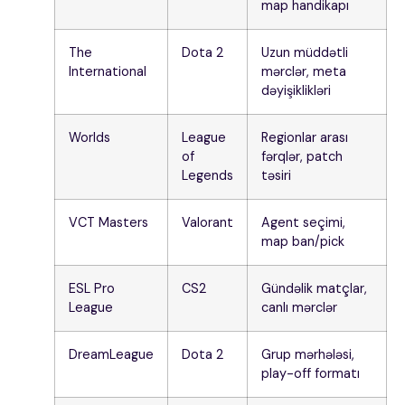
map handikapı
The
Dota 2
Uzun müddətli
International
mərclər, meta
dəyişiklikləri
Worlds
League
Regionlar arası
of
fərqlər, patch
Legends
təsiri
VCT Masters
Valorant
Agent seçimi,
map ban/pick
ESL Pro
CS2
Gündəlik matçlar,
League
canlı mərclər
DreamLeague
Dota 2
Grup mərhələsi,
play-off formatı