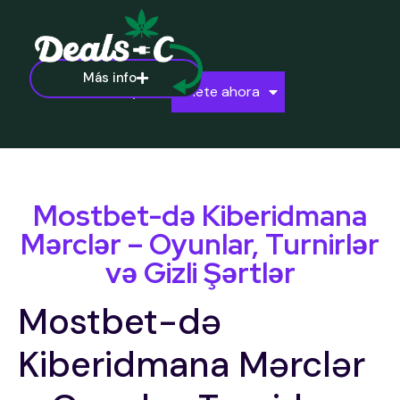
Más info
Ayuda
Únete ahora
Mostbet-də Kiberidmana
Mərclər – Oyunlar, Turnirlər
və Gizli Şərtlər
Mostbet-də
Kiberidmana Mərclər