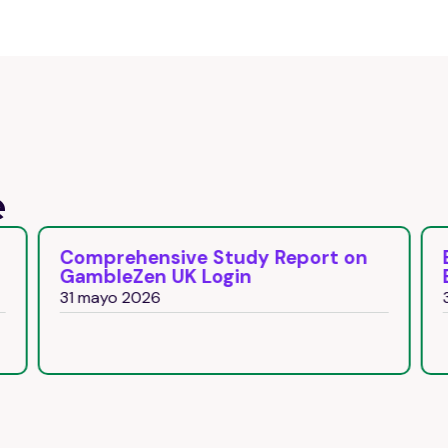
e
Comprehensive Study Report on
GambleZen UK Login
31 mayo 2026