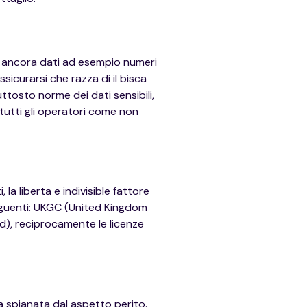
i ancora dati ad esempio numeri
icurarsi che razza di il bisca
ttosto norme dei dati sensibili,
 tutti gli operatori come non
la liberta e indivisible fattore
seguenti: UKGC (United Kingdom
, reciprocamente le licenze
a spianata dal aspetto perito.