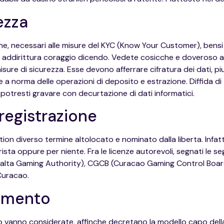
ezza
ne, necessari alle misure del KYC (Know Your Customer), bens
i addirittura coraggio dicendo. Vedete cosicche e doveroso ass
ure di sicurezza. Esse devono afferrare cifratura dei dati, piu
ne a norma delle operazioni di deposito e estrazione. Diffida di
potresti gravare con decurtazione di dati informatici.
registrazione
n diverso termine altolocato e nominato dalla liberta. Infatti, 
ista oppure per niente. Fra le licenze autorevoli, segnati le 
lta Gaming Authority), CGCB (Curacao Gaming Control Board)
Curacao.
gamento
vo vanno considerate, affinche decretano la modello capo dell