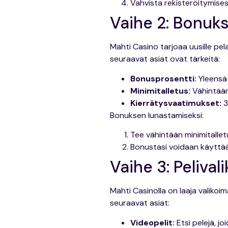
Vahvista rekisteröitymises
Vaihe 2: Bonuk
Mahti Casino tarjoaa uusille pe
seuraavat asiat ovat tärkeitä:
Bonusprosentti:
Yleensä 
Minimitalletus:
Vähintään
Kierrätysvaatimukset:
3
Bonuksen lunastamiseksi:
Tee vähintään minimitallet
Bonustasi voidaan käyttää 
Vaihe 3: Peliva
Mahti Casinolla on laaja valikoi
seuraavat asiat:
Videopelit:
Etsi pelejä, jo