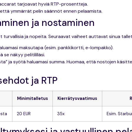
accarat tarjoavat hyviä RTP-prosentteja.
 että ymmärrät pelin säännöt ennen pelaamista.
taminen ja nostaminen
t turvallisia ja nopeita. Seuraavat vaiheet auttavat sinua tal
e haluamasi maksutapa (esim. pankkikortti, e-lompakko).
 se näkyy pelitililläsi.
sta” ja syötä haluamasi summa. Huomaa, että nostojen käsitt
sehdot ja RTP
Minimitalletus
Kierrätysvaatimus
R
esta
20 EUR
35x
Esim. Starbu
eltymyksesi ja vastuullinen pe