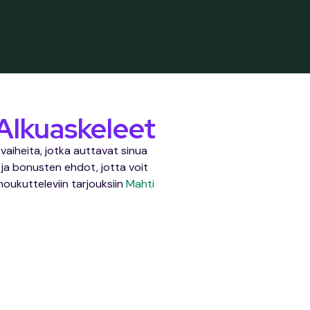
 Alkuaskeleet
 vaiheita, jotka auttavat sinua
 ja bonusten ehdot, jotta voit
houkutteleviin tarjouksiin
Mahti