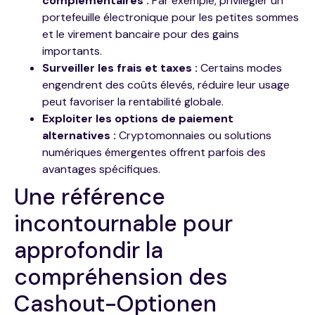
complémentaires :
Par exemple, privilégier un
portefeuille électronique pour les petites sommes
et le virement bancaire pour des gains
importants.
Surveiller les frais et taxes :
Certains modes
engendrent des coûts élevés, réduire leur usage
peut favoriser la rentabilité globale.
Exploiter les options de paiement
alternatives :
Cryptomonnaies ou solutions
numériques émergentes offrent parfois des
avantages spécifiques.
Une référence
incontournable pour
approfondir la
compréhension des
Cashout-Optionen