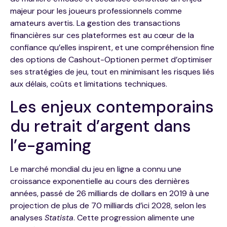
majeur pour les joueurs professionnels comme
amateurs avertis. La gestion des transactions
financières sur ces plateformes est au cœur de la
confiance qu’elles inspirent, et une compréhension fine
des options de
Cashout-Optionen
permet d’optimiser
ses stratégies de jeu, tout en minimisant les risques liés
aux délais, coûts et limitations techniques.
Les enjeux contemporains
du retrait d’argent dans
l’e-gaming
Le marché mondial du jeu en ligne a connu une
croissance exponentielle au cours des dernières
années, passé de 26 milliards de dollars en 2019 à une
projection de plus de 70 milliards d’ici 2028, selon les
analyses
Statista
. Cette progression alimente une