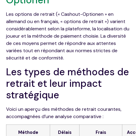
Optionen
Les options de retrait (« Cashout-Optionen » en
allemand ou en français, « options de retrait ») varient
considérablement selon la plateforme, la localisation du
joueur et la méthode de paiement choisie. La diversité
de ces moyens permet de répondre aux attentes
variées tout en répondant aux normes strictes de
sécurité et de conformité.
Les types de méthodes de
retrait et leur impact
stratégique
Voici un aperçu des méthodes de retrait courantes,
accompagnées d’une analyse comparative :
Méthode
Délais
Frais
Acce