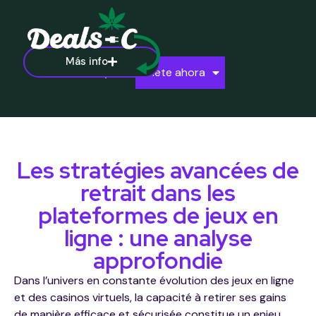
Más info
Ayuda
Únete ahora
Les stratégies avancées de
retrait dans les
plateformes de jeux en
ligne : une analyse
approfondie
Dans l’univers en constante évolution des jeux en ligne
et des casinos virtuels, la capacité à retirer ses gains
de manière efficace et sécurisée constitue un enjeu