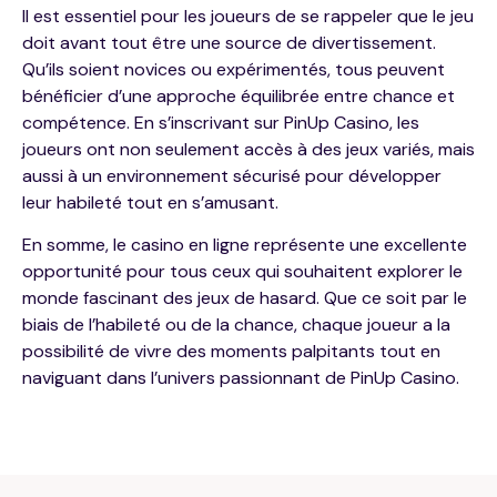
Il est essentiel pour les joueurs de se rappeler que le jeu
doit avant tout être une source de divertissement.
Qu’ils soient novices ou expérimentés, tous peuvent
bénéficier d’une approche équilibrée entre chance et
compétence. En s’inscrivant sur PinUp Casino, les
joueurs ont non seulement accès à des jeux variés, mais
aussi à un environnement sécurisé pour développer
leur habileté tout en s’amusant.
En somme, le casino en ligne représente une excellente
opportunité pour tous ceux qui souhaitent explorer le
monde fascinant des jeux de hasard. Que ce soit par le
biais de l’habileté ou de la chance, chaque joueur a la
possibilité de vivre des moments palpitants tout en
naviguant dans l’univers passionnant de PinUp Casino.