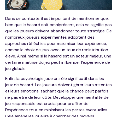
Dans ce contexte, il est important de mentionner que,
bien que le hasard soit omniprésent, cela ne signifie pas
que les joueurs doivent abandonner toute stratégie. De
nombreux joueurs expérimentés adoptent des
approches réfléchies pour maximiser leur expérience,
comme le choix de jeux avec un taux de redistribution
élevé. Ainsi, même si le hasard est un acteur majeur, une
certaine maîtrise du jeu peut influencer l’expérience de
jeu globale.
Enfin, la psychologie joue un rôle significatif dans les
jeux de hasard. Les joueurs doivent gérer leurs attentes
et leurs émotions, sachant que la chance peut parfois
ne pas être de leur côté. Développer une mentalité de
jeu responsable est crucial pour profiter de
l’expérience tout en minimisant les pertes éventuelles.
Cela amène les joueurs à chercher des moyens