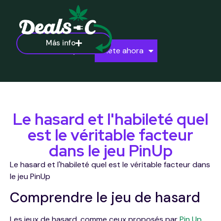
Más info
Ayuda
Únete ahora
Le hasard et l'habileté quel
est le véritable facteur
dans le jeu PinUp
Le hasard et l'habileté quel est le véritable facteur dans
le jeu PinUp
Comprendre le jeu de hasard
Les jeux de hasard, comme ceux proposés par
Pin Up