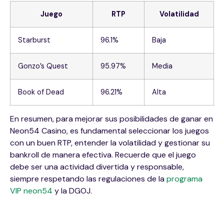
Juego
RTP
Volatilidad
Starburst
96.1%
Baja
Gonzo’s Quest
95.97%
Media
Book of Dead
96.21%
Alta
En resumen, para mejorar sus posibilidades de ganar en
Neon54 Casino, es fundamental seleccionar los juegos
con un buen RTP, entender la volatilidad y gestionar su
bankroll de manera efectiva. Recuerde que el juego
debe ser una actividad divertida y responsable,
siempre respetando las regulaciones de la
programa
VIP neon54
y la DGOJ.