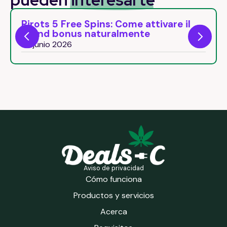
Pirots 5 Free Spins: Come attivare il
round bonus naturalmente
26 junio 2026
Aviso de privacidad
Cómo funciona
Productos y servicios
Acerca