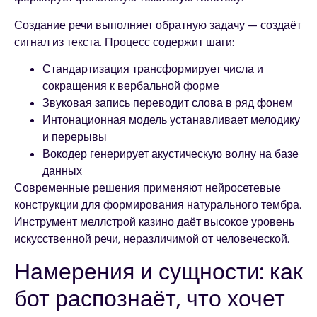
Создание речи выполняет обратную задачу — создаёт
сигнал из текста. Процесс содержит шаги:
Стандартизация трансформирует числа и
сокращения к вербальной форме
Звуковая запись переводит слова в ряд фонем
Интонационная модель устанавливает мелодику
и перерывы
Вокодер генерирует акустическую волну на базе
данных
Современные решения применяют нейросетевые
конструкции для формирования натурального тембра.
Инструмент меллстрой казино даёт высокое уровень
искусственной речи, неразличимой от человеческой.
Намерения и сущности: как
бот распознаёт, что хочет