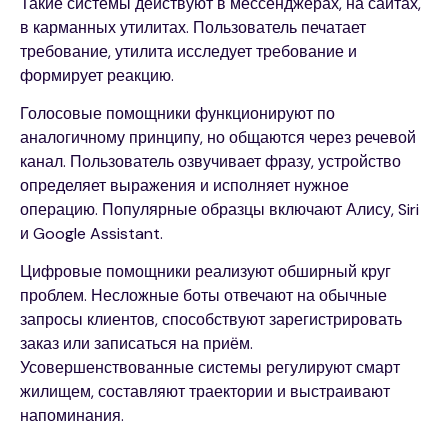
Такие системы действуют в мессенджерах, на сайтах,
в карманных утилитах. Пользователь печатает
требование, утилита исследует требование и
формирует реакцию.
Голосовые помощники функционируют по
аналогичному принципу, но общаются через речевой
канал. Пользователь озвучивает фразу, устройство
определяет выражения и исполняет нужное
операцию. Популярные образцы включают Алису, Siri
и Google Assistant.
Цифровые помощники реализуют обширный круг
проблем. Несложные боты отвечают на обычные
запросы клиентов, способствуют зарегистрировать
заказ или записаться на приём.
Усовершенствованные системы регулируют смарт
жилищем, составляют траектории и выстраивают
напоминания.