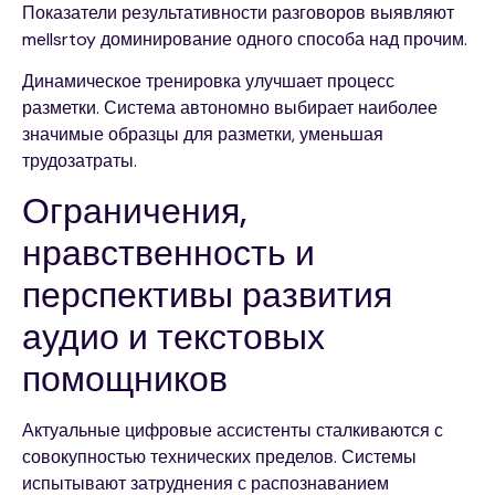
Показатели результативности разговоров выявляют
mellsrtoy доминирование одного способа над прочим.
Динамическое тренировка улучшает процесс
разметки. Система автономно выбирает наиболее
значимые образцы для разметки, уменьшая
трудозатраты.
Ограничения,
нравственность и
перспективы развития
аудио и текстовых
помощников
Актуальные цифровые ассистенты сталкиваются с
совокупностью технических пределов. Системы
испытывают затруднения с распознаванием