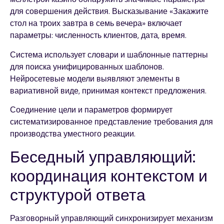
для совершения действия. Высказывание «Закажите
стол на троих завтра в семь вечера» включает
параметры: численность клиентов, дата, время.
Система использует словари и шаблонные паттерны
для поиска унифицированных шаблонов.
Нейросетевые модели выявляют элементы в
вариативной виде, принимая контекст предложения.
Соединение цели и параметров формирует
систематизированное представление требования для
производства уместного реакции.
Беседный управляющий:
координация контекстом и
структурой ответа
Разговорный управляющий синхронизирует механизм