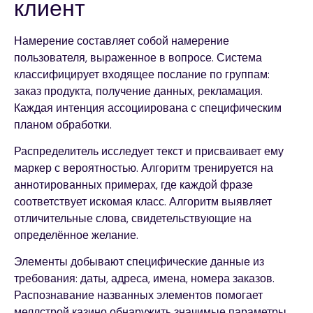
клиент
Намерение составляет собой намерение
пользователя, выраженное в вопросе. Система
классифицирует входящее послание по группам:
заказ продукта, получение данных, рекламация.
Каждая интенция ассоциирована с специфическим
планом обработки.
Распределитель исследует текст и присваивает ему
маркер с вероятностью. Алгоритм тренируется на
аннотированных примерах, где каждой фразе
соответствует искомая класс. Алгоритм выявляет
отличительные слова, свидетельствующие на
определённое желание.
Элементы добывают специфические данные из
требования: даты, адреса, имена, номера заказов.
Распознавание названных элементов помогает
меллстрой казино обнаружить значимые параметры