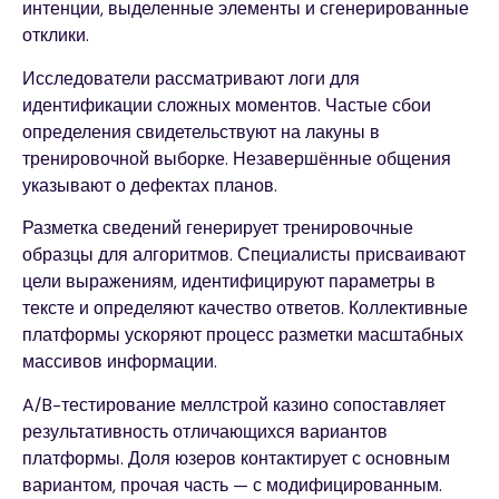
интенции, выделенные элементы и сгенерированные
отклики.
Исследователи рассматривают логи для
идентификации сложных моментов. Частые сбои
определения свидетельствуют на лакуны в
тренировочной выборке. Незавершённые общения
указывают о дефектах планов.
Разметка сведений генерирует тренировочные
образцы для алгоритмов. Специалисты присваивают
цели выражениям, идентифицируют параметры в
тексте и определяют качество ответов. Коллективные
платформы ускоряют процесс разметки масштабных
массивов информации.
A/B-тестирование меллстрой казино сопоставляет
результативность отличающихся вариантов
платформы. Доля юзеров контактирует с основным
вариантом, прочая часть — с модифицированным.