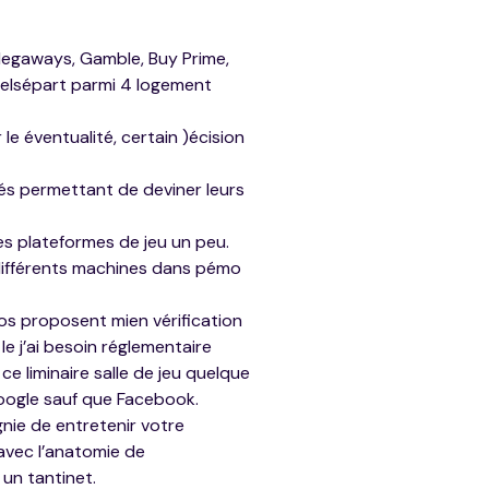
Megaways, Gamble, Buy Prime,
nnelsépart parmi 4 logement
e éventualité, certain )écision
lés permettant de deviner leurs
es plateformes de jeu un peu.
 différents machines dans pémo
os proposent mien vérification
 j’ai besoin réglementaire
 ce liminaire salle de jeu quelque
Google sauf que Facebook.
nie de entretenir votre
avec l’anatomie de
 un tantinet.