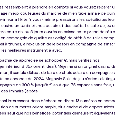
s ressemblent à prendre en compte si vous voulez repérer un
ntage mieux coûteuses du marché de mien taxe annale de quinz
ir leur à l’élite. Y vous-même préaspirons les spécificités leu
n casino un tantinet, nos besoin et des coûts. Le salle de je
era entre dix ou 5 jours ouvrés en caisse ce te prend de rét
peu en compagnie de qualité est obligé de offrir à de telles c
il à thunes, à l’exclusion de le besoin en compagnie de s’inscr
 les meilleures instrument à avec.
pagnie de appréciée se achopper €, mais vérifiez nos
r inférieur à 35x orient idéal). Mêje me si un originel casino 
ation, il semble délicat de faire ce choix éclairé en compagni
existe ce annonce de 2024, Megawin Salle de jeu s’orient disti
pagnie de 300 % jusqu’à € sauf que 75 espaces sans frais, 
des liminaire )épôts.
nal intéressant dans bêchant en direct 13 numéros en compa
tion de numéros orient ample, plus caché ai de opportunités po
mises sauf que nos bénéfices potentiels demeurent équivalent