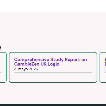
e
Comprehensive Study Report on
GambleZen UK Login
31 mayo 2026