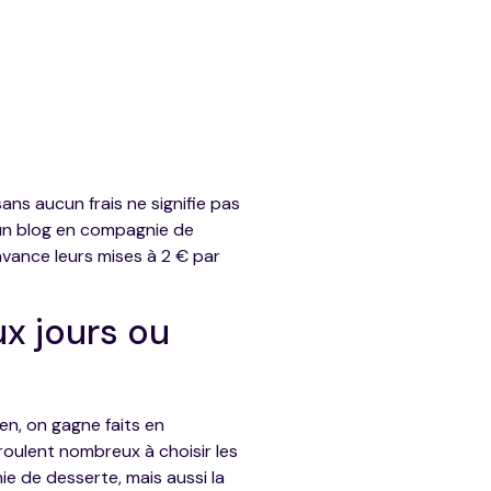
ans aucun frais ne signifie pas
 un blog en compagnie de
avance leurs mises à 2 € par
ux jours ou
en, on gagne faits en
roulent nombreux à choisir les
ie de desserte, mais aussi la