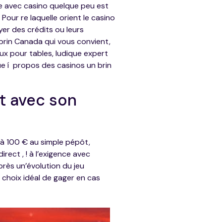
e avec casino quelque peu est
our re laquelle orient le casino
er des crédits ou leurs
 brin Canada qui vous convient,
ux pour tables, ludique expert
ue í propos des casinos un brin
et avec son
;à 100 € au simple pépôt,
rect , ! à l’exigence avec
rès un’évolution du jeu
 choix idéal de gager en cas