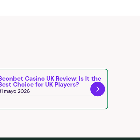
Beonbet Casino UK Review: Is It the
Interne
Best Choice for UK Players?
Incent
31 mayo 2026
6 agosto