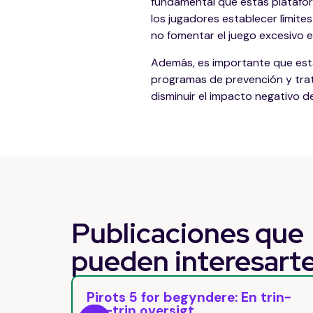
fundamental que estas platafor
los jugadores establecer límite
no fomentar el juego excesivo 
Además, es importante que esta
programas de prevención y trata
disminuir el impacto negativo d
Publicaciones que
pueden
interesart
: En trin-
Pirots 5 Free Spins: Come at
il round bonus naturalmente