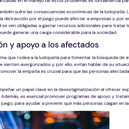
nzadas en el manejo de estos problemas es fundamental para
mbién sufre las consecuencias económicas de la ludopatía. L
la distracción por el juego puede afectar a empresas y, por en
ud se ven obligadas a gastar recursos adicionales para tratar
 puede generar una carga considerable para la sociedad.
ón y apoyo a los afectados
gma que rodea a la ludopatía para fomentar la búsqueda de a
sienten avergonzados y, por ello, evitan hablar de su situac
romover la empatía es crucial para que las personas afectad
ñar un papel clave en la desestigmatización al ofrecer esp
s. Además, es esencial promover programas de apoyo y tratam
 juego, para ayudar a prevenir que más personas caigan en la