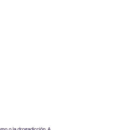
smo o la drogadicción. A