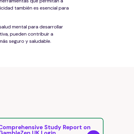
 herramientas que permitan a
licidad también es esencial para
alud mental para desarrollar
iva, pueden contribuir a
más seguro y saludable.
Beonbet Casino UK Review: Is It the
Я
Best Choice for UK Players?
к