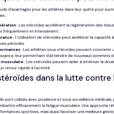
tude d’avantages pour les athlètes dans leur quête pour surmo
es :
pération
: Les stéroïdes accélèrent la régénération des tiss
lus fréquemment et intensément.
urance
: L’utilisation de stéroïdes peut améliorer la capacité 
ues périodes.
formances
: Les athlètes sous stéroïdes peuvent constater 
puissance, leur permettant d’atteindre de nouveaux sommets 
r musculaire
: Les stéroïdes peuvent aider à atténuer la dou
un retour rapide à l’activité.
téroïdes dans la lutte contre 
’ils sont utilisés avec prudence et sous surveillance médicale
ombattre efficacement la fatigue musculaire. Une approche ré
formances sportives, mais aussi favoriser une meilleure gestio