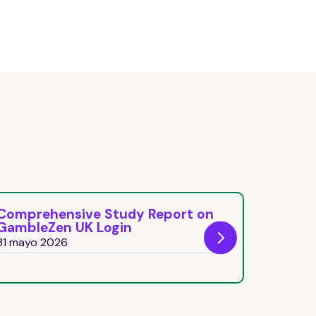
Comprehensive Study Report on
Beonbet
GambleZen UK Login
Best Ch
31 mayo 2026
31 mayo 