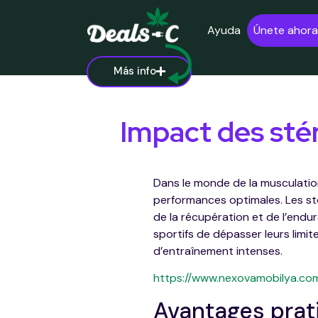
Ayuda
Únete ahora
Más info
Impact des stér
Dans le monde de la musculation
performances optimales. Les sté
de la récupération et de l’end
sportifs de dépasser leurs limi
d’entraînement intenses.
https://www.nexovamobilya.com
Avantages prat