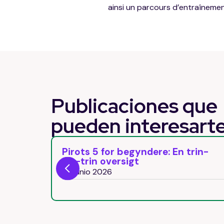
ainsi un parcours d’entraînemen
Publicaciones que
pueden
interesart
nv
Pirots 5 for begyndere: En trin-
 Topper
for-trin oversigt
29 junio 2026