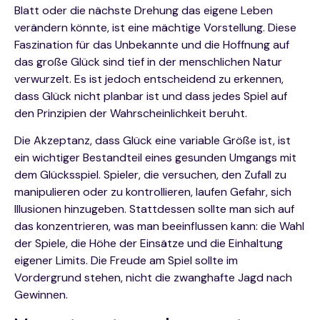
Blatt oder die nächste Drehung das eigene Leben
verändern könnte, ist eine mächtige Vorstellung. Diese
Faszination für das Unbekannte und die Hoffnung auf
das große Glück sind tief in der menschlichen Natur
verwurzelt. Es ist jedoch entscheidend zu erkennen,
dass Glück nicht planbar ist und dass jedes Spiel auf
den Prinzipien der Wahrscheinlichkeit beruht.
Die Akzeptanz, dass Glück eine variable Größe ist, ist
ein wichtiger Bestandteil eines gesunden Umgangs mit
dem Glücksspiel. Spieler, die versuchen, den Zufall zu
manipulieren oder zu kontrollieren, laufen Gefahr, sich
Illusionen hinzugeben. Stattdessen sollte man sich auf
das konzentrieren, was man beeinflussen kann: die Wahl
der Spiele, die Höhe der Einsätze und die Einhaltung
eigener Limits. Die Freude am Spiel sollte im
Vordergrund stehen, nicht die zwanghafte Jagd nach
Gewinnen.