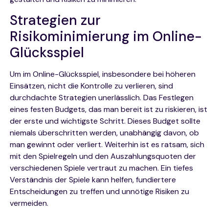
Strategien zur
Risikominimierung im Online-
Glücksspiel
Um im Online-Glücksspiel, insbesondere bei höheren
Einsätzen, nicht die Kontrolle zu verlieren, sind
durchdachte Strategien unerlässlich. Das Festlegen
eines festen Budgets, das man bereit ist zu riskieren, ist
der erste und wichtigste Schritt. Dieses Budget sollte
niemals überschritten werden, unabhängig davon, ob
man gewinnt oder verliert. Weiterhin ist es ratsam, sich
mit den Spielregeln und den Auszahlungsquoten der
verschiedenen Spiele vertraut zu machen. Ein tiefes
Verständnis der Spiele kann helfen, fundiertere
Entscheidungen zu treffen und unnötige Risiken zu
vermeiden.