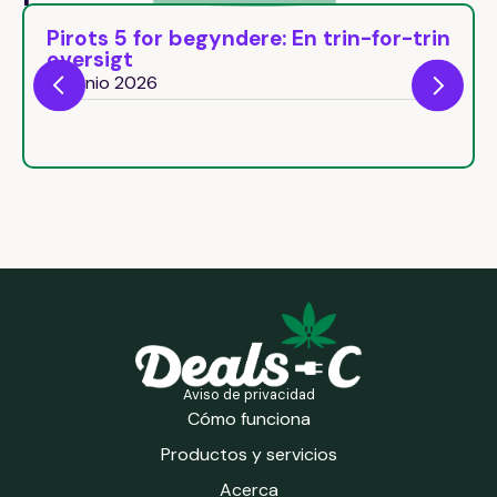
 trin-for-trin
Pirots 5 Free Spins: Come atti
round bonus naturalmente
26 junio 2026
Aviso de privacidad
Cómo funciona
Productos y servicios
Acerca