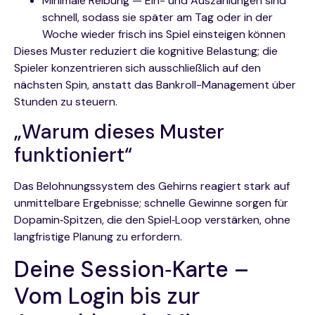
Minimale Reibung — Ein- und Auszahlungen sind
schnell, sodass sie später am Tag oder in der
Woche wieder frisch ins Spiel einsteigen können
Dieses Muster reduziert die kognitive Belastung; die
Spieler konzentrieren sich ausschließlich auf den
nächsten Spin, anstatt das Bankroll-Management über
Stunden zu steuern.
„Warum dieses Muster
funktioniert“
Das Belohnungssystem des Gehirns reagiert stark auf
unmittelbare Ergebnisse; schnelle Gewinne sorgen für
Dopamin‑Spitzen, die den Spiel‑Loop verstärken, ohne
langfristige Planung zu erfordern.
Deine Session‑Karte –
Vom Login bis zur