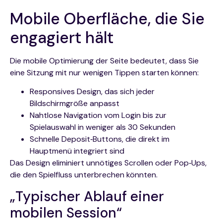
Mobile Oberfläche, die Sie
engagiert hält
Die mobile Optimierung der Seite bedeutet, dass Sie
eine Sitzung mit nur wenigen Tippen starten können:
Responsives Design, das sich jeder
Bildschirmgröße anpasst
Nahtlose Navigation vom Login bis zur
Spielauswahl in weniger als 30 Sekunden
Schnelle Deposit‑Buttons, die direkt im
Hauptmenü integriert sind
Das Design eliminiert unnötiges Scrollen oder Pop‑Ups,
die den Spielfluss unterbrechen könnten.
„Typischer Ablauf einer
mobilen Session“