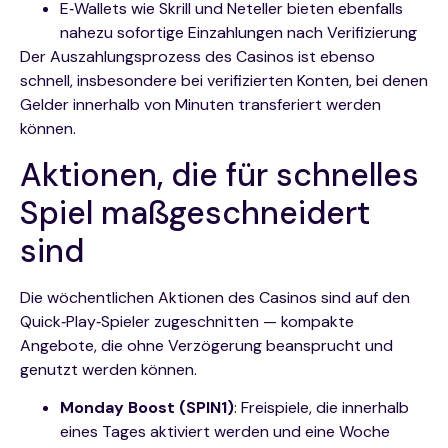
E‑Wallets wie Skrill und Neteller bieten ebenfalls
nahezu sofortige Einzahlungen nach Verifizierung
Der Auszahlungsprozess des Casinos ist ebenso
schnell, insbesondere bei verifizierten Konten, bei denen
Gelder innerhalb von Minuten transferiert werden
können.
Aktionen, die für schnelles
Spiel maßgeschneidert
sind
Die wöchentlichen Aktionen des Casinos sind auf den
Quick‑Play‑Spieler zugeschnitten — kompakte
Angebote, die ohne Verzögerung beansprucht und
genutzt werden können.
Monday Boost (SPIN1)
: Freispiele, die innerhalb
eines Tages aktiviert werden und eine Woche