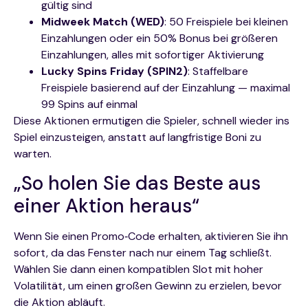
gültig sind
Midweek Match (WED)
: 50 Freispiele bei kleinen
Einzahlungen oder ein 50% Bonus bei größeren
Einzahlungen, alles mit sofortiger Aktivierung
Lucky Spins Friday (SPIN2)
: Staffelbare
Freispiele basierend auf der Einzahlung — maximal
99 Spins auf einmal
Diese Aktionen ermutigen die Spieler, schnell wieder ins
Spiel einzusteigen, anstatt auf langfristige Boni zu
warten.
„So holen Sie das Beste aus
einer Aktion heraus“
Wenn Sie einen Promo‑Code erhalten, aktivieren Sie ihn
sofort, da das Fenster nach nur einem Tag schließt.
Wählen Sie dann einen kompatiblen Slot mit hoher
Volatilität, um einen großen Gewinn zu erzielen, bevor
die Aktion abläuft.