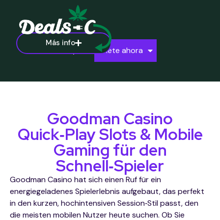
Más info
Ayuda
Únete ahora
Goodman Casino
Quick‑Play Slots & Mobile
Gaming für den
Schnell‑Spieler
Goodman Casino hat sich einen Ruf für ein
energiegeladenes Spielerlebnis aufgebaut, das perfekt
in den kurzen, hochintensiven Session‑Stil passt, den
die meisten mobilen Nutzer heute suchen. Ob Sie