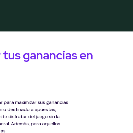
 tus ganancias en
ar para maximizar sus ganancias
nero destinado a apuestas,
e disfrutar del juego sin la
neral. Además, para aquellos
as.