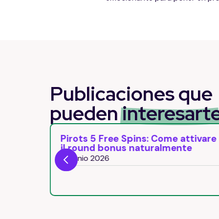
Publicaciones que
pueden
interesart
rin-
Pirots 5 Free Spins: Come attivare
il round bonus naturalmente
26 junio 2026