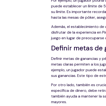
Por ejemplo, un jugador podría
puede establecer un límite de 5
su límite. Es importante recor
hasta las mesas de póker, aseg
Además, el establecimiento de 
disfrutar de la experiencia en P
juego en lugar de preocuparse 
Definir metas de
Definir metas de ganancias y p
metas claras permiten a los ju
ejemplo, un jugador puede establ
sus ganancias. Este tipo de estr
Por otro lado, también es crucia
específica de dinero, debe retir
también ayuda a mantener la sa
mayores.