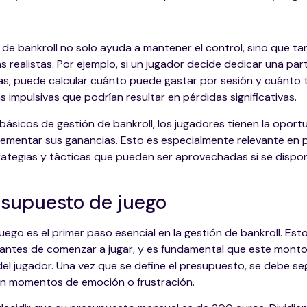
e bankroll no solo ayuda a mantener el control, sino que ta
as realistas. Por ejemplo, si un jugador decide dedicar una par
, puede calcular cuánto puede gastar por sesión y cuánto t
s impulsivas que podrían resultar en pérdidas significativas.
s básicos de gestión de bankroll, los jugadores tienen la opor
crementar sus ganancias. Esto es especialmente relevante en
trategias y tácticas que pueden ser aprovechadas si se disp
esupuesto de juego
ego es el primer paso esencial en la gestión de bankroll. Est
 antes de comenzar a jugar, y es fundamental que este mont
del jugador. Una vez que se define el presupuesto, se debe seg
en momentos de emoción o frustración.