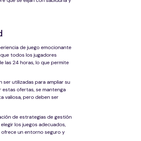
e que se elijan con sabiduría y
d
periencia de juego emocionante
 que todos los jugadores
e las 24 horas, lo que permite
ser utilizadas para ampliar su
ar estas ofertas, se mantenga
ta valiosa, pero deben ser
cación de estrategias de gestión
 elegir los juegos adecuados,
Up ofrece un entorno seguro y