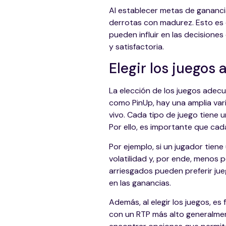
Al establecer metas de gananci
derrotas con madurez. Esto es 
pueden influir en las decisiones
y satisfactoria.
Elegir los juegos
La elección de los juegos adecua
como PinUp, hay una amplia va
vivo. Cada tipo de juego tiene un
Por ello, es importante que cad
Por ejemplo, si un jugador tien
volatilidad y, por ende, menos
arriesgados pueden preferir jue
en las ganancias.
Además, al elegir los juegos, e
con un RTP más alto generalmen