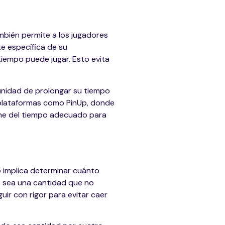
mbién permite a los jugadores
te específica de su
iempo puede jugar. Esto evita
tunidad de prolongar su tiempo
 plataformas como PinUp, donde
one del tiempo adecuado para
o implica determinar cuánto
o sea una cantidad que no
uir con rigor para evitar caer