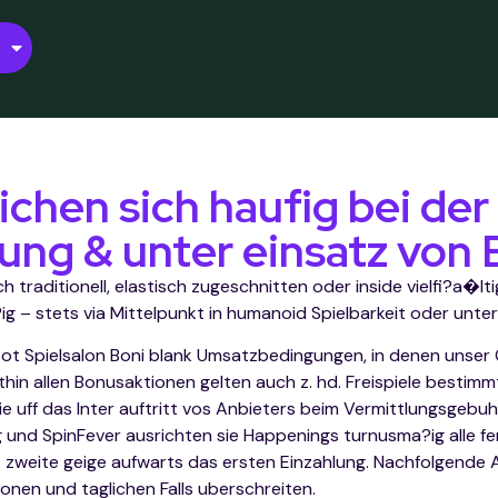
ichen sich haufig bei der
lung & unter einsatz von
 traditionell, elastisch zugeschnitten oder inside vielfi?a�l
 – stets via Mittelpunkt in humanoid Spielbarkeit oder unt
ot Spielsalon Boni blank Umsatzbedingungen, in denen unser 
thin allen Bonusaktionen gelten auch z. hd. Freispiele bestimm
ie uff das Inter auftritt vos Anbieters beim Vermittlungsgebuh
g und SpinFever ausrichten sie Happenings turnusma?ig alle f
zweite geige aufwarts das ersten Einzahlung. Nachfolgende A
onen und taglichen Falls uberschreiten.