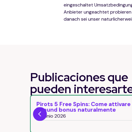
eingeschaltet Umsatzbedingunge
Anbieter ungeachtet probieren 
danach sei unser naturlicherwei
Publicaciones que
pueden
interesart
rin-
Pirots 5 Free Spins: Come attivare
il round bonus naturalmente
26 junio 2026