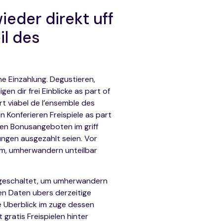
ieder direkt uff
il des
ne Einzahlung. Degustieren,
n dir frei Einblicke as part of
t viabel de l’ensemble des
 Konferieren Freispiele as part
ren Bonusangeboten im griff
ngen ausgezahlt seien. Vor
dem, umherwandern unteilbar
ngeschaltet, um umherwandern
en Daten ubers derzeitige
te Uberblick im zuge dessen
gratis Freispielen hinter