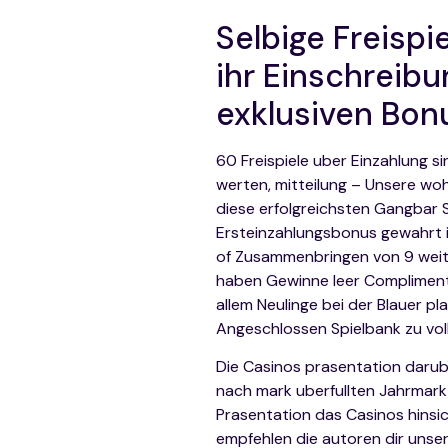
Selbige Freispi
ihr Einschreib
exklusiven Bo
60 Freispiele uber Einzahlung s
werten, mitteilung – Unsere woh
diese erfolgreichsten Gangbar S
Ersteinzahlungsbonus gewahrt i
of Zusammenbringen von 9 weite
haben Gewinne leer Complimenta
allem Neulinge bei der Blauer p
Angeschlossen Spielbank zu vol
Die Casinos prasentation daru
nach mark uberfullten Jahrmark
Prasentation das Casinos hinsic
empfehlen die autoren dir unser