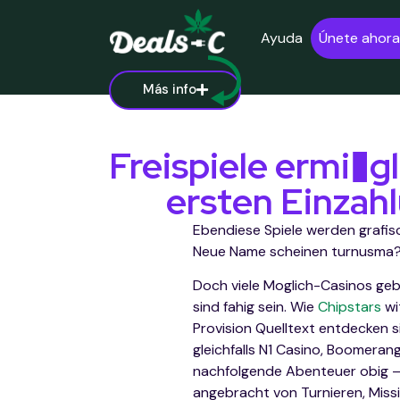
Ayuda
Únete ahora
Más info
Freispiele ermi�gl
ersten Einzah
Ebendiese Spiele werden grafisch
Neue Name scheinen turnusma?ig
Doch viele Moglich-Casinos geb
sind fahig sein. Wie
Chipstars
wi
Provision Quelltext entdecken s
gleichfalls N1 Casino, Boomeran
nachfolgende Abenteuer obig – 
angebracht von Turnieren, Missi