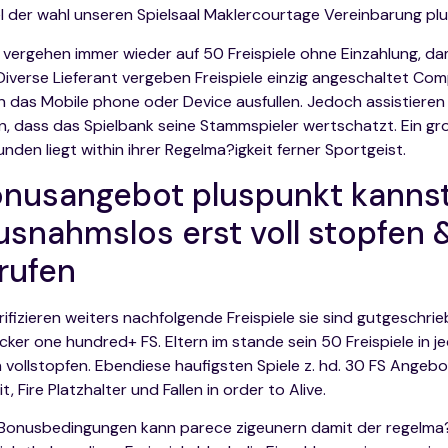
el der wahl unseren Spielsaal Maklercourtage Vereinbarung pl
vergehen immer wieder auf 50 Freispiele ohne Einzahlung, d
Diverse Lieferant vergeben Freispiele einzig angeschaltet Co
n das Mobile phone oder Device ausfullen. Jedoch assistiere
 dass das Spielbank seine Stammspieler wertschatzt. Ein gro?
nden liegt within ihrer Regelma?igkeit ferner Sportgeist.
onusangebot pluspunkt kanns
usnahmslos erst voll stopfen 
rufen
erifizieren weiters nachfolgende Freispiele sie sind gutgeschri
ocker one hundred+ FS. Eltern im stande sein 50 Freispiele in 
 vollstopfen. Ebendiese haufigsten Spiele z. hd. 30 FS Angebo
 Fire Platzhalter und Fallen in order to Alive.
Bonusbedingungen kann parece zigeunern damit der regelma?i