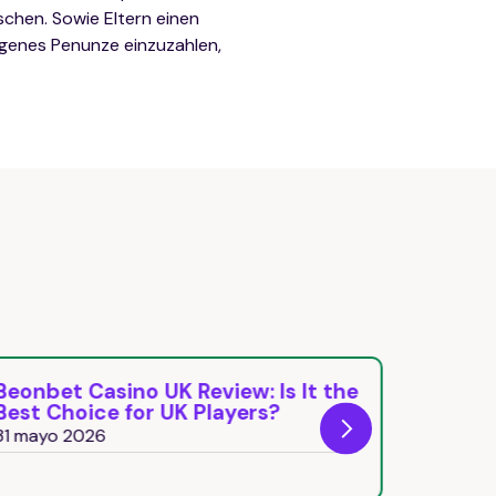
chen. Sowie Eltern einen
igenes Penunze einzuzahlen,
Beonbet Casino UK Review: Is It the
Experie
Best Choice for UK Players?
the Onl
Play a
31 mayo 2026
6 agosto