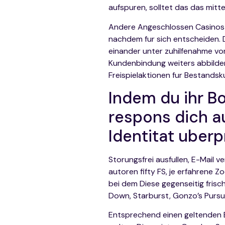
aufspuren, solltet das das mitt
Andere Angeschlossen Casinos 
nachdem fur sich entscheiden. 
einander unter zuhilfenahme vo
Kundenbindung weiters abbilden,
Freispielaktionen fur Bestandsku
Indem du ihr B
respons dich a
Identitat uberp
Storungsfrei ausfullen, E-Mail v
autoren fifty FS, je erfahrene Z
bei dem Diese gegenseitig frisch
Down, Starburst, Gonzo’s Pursuit,
Entsprechend einen geltenden 