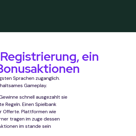
 Registrierung, ein
 Bonusaktionen
tigsten Sprachen zuganglich.
erhaltsames Gameplay.
Gewinne schnell ausgezahlt sie
te Regeln. Einen Spielbank
r Offerte. Plattformen wie
erner tragen im zuge dessen
ktionen im stande sein