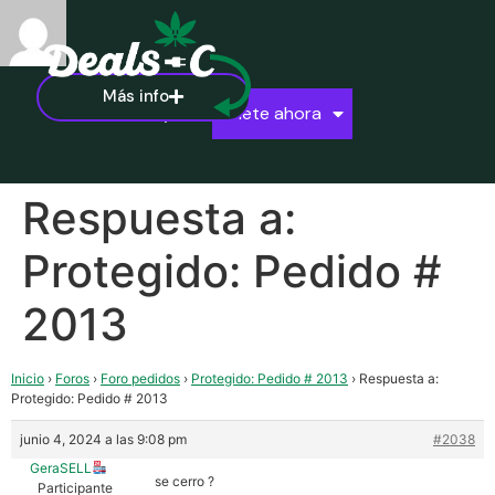
Más info
Ayuda
Únete ahora
Respuesta a:
Protegido: Pedido #
2013
Inicio
›
Foros
›
Foro pedidos
›
Protegido: Pedido # 2013
›
Respuesta a:
Protegido: Pedido # 2013
junio 4, 2024 a las 9:08 pm
#2038
GeraSELL
se cerro ?
Participante