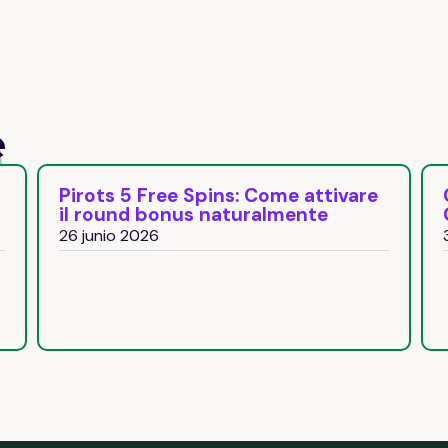
e
Spins: Come attivare
Comprehensive Study
s naturalmente
GambleZen UK Login
31 mayo 2026