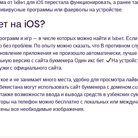
ма от 1xBet для iOS перестала функционировать, а ранее та
нтивирусные программы или фаерволы на устройстве.
ет на iOS?
ограмм и игр — в числе которых можно найти и 1xbet. Если 
но без проблем. По опыту можно сказать, что В противном сл
бновление приложения не произошло автоматически, лучше
ьную версию с сайта букмекера Один икс бет.
На устройс
рузки с официального сайта.
гкое и не занимает много места, удобно для просмотра лай
екистана могут использовать сайт букмекера с доменом.com
а также возможности ввода и вывода средств в узбекских су
торы на телефон можно бесплатно с локальных или междун
ружены все необходимые изображения.