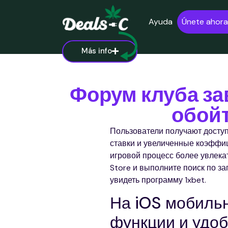
Ayuda
Únete ahora
Más info
Форум клуба за
обойт
Пользователи получают доступ
ставки и увеличенные коэффиц
игровой процесс более увлек
Store и выполните поиск по за
увидеть программу 1xbet.
На iOS мобиль
функции и удо