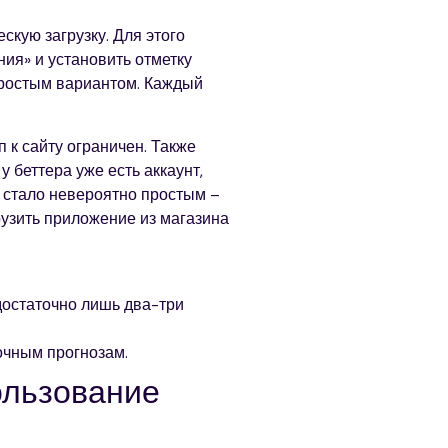
кую загрузку. Для этого
ия» и установить отметку
простым вариантом. Каждый
 к сайту ограничен. Также
 беттера уже есть аккаунт,
а стало невероятно простым –
рузить приложение из магазина
достаточно лишь два-три
очным прогнозам.
ользование