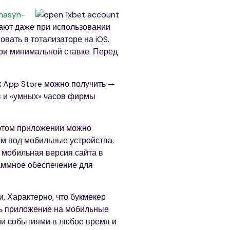
hasyn-
ают даже при использовании
вать в тотализаторе на iOS.
ри минимальной ставке. Перед
к App Store можно получить —
в и «умных» часов фирмы
 этом приложении можно
ом под мобильные устройства.
м мобильная версия сайта в
раммное обеспечение для
и. Характерно, что букмекер
ть приложение на мобильные
ыми событиями в любое время и