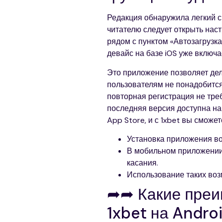
Редакция обнаружила легкий с
читателю следует открыть наст
рядом с пунктом «Автозагрузк
девайс на базе iOS уже включа
Это приложение позволяет дел
пользователям не понадобится 
повторная регистрация не тре
последняя версия доступна на
App Store, и с 1xbet вы сможет
Установка приложения воз
В мобильном приложении,
касания.
Использование таких воз
➦➦ Какие преи
1xbet на Andro