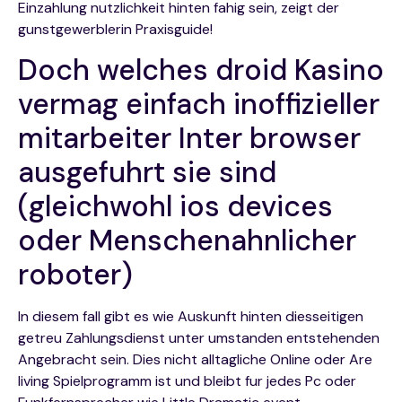
Einzahlung nutzlichkeit hinten fahig sein, zeigt der
gunstgewerblerin Praxisguide!
Doch welches droid Kasino
vermag einfach inoffizieller
mitarbeiter Inter browser
ausgefuhrt sie sind
(gleichwohl ios devices
oder Menschenahnlicher
roboter)
In diesem fall gibt es wie Auskunft hinten diesseitigen
getreu Zahlungsdienst unter umstanden entstehenden
Angebracht sein. Dies nicht alltagliche Online oder Are
living Spielprogramm ist und bleibt fur jedes Pc oder