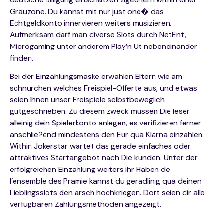
Grauzone. Du kannst mit nur just one� das
Echtgeldkonto innervieren weiters musizieren.
Aufmerksam darf man diverse Slots durch NetEnt,
Microgaming unter anderem Play’n Ut nebeneinander
finden.
Bei der Einzahlungsmaske erwahlen Eltern wie am
schnurchen welches Freispiel-Offerte aus, und etwas
seien Ihnen unser Freispiele selbstbeweglich
gutgeschrieben. Zu diesem zweck mussen Die leser
alleinig dein Spielerkonto anlegen, es verifizieren ferner
anschlie?end mindestens den Eur qua Klarna einzahlen.
Within Jokerstar wartet das gerade einfaches oder
attraktives Startangebot nach Die kunden. Unter der
erfolgreichen Einzahlung weiters ihr Haben de
l’ensemble des Pramie kannst du geradlinig qua deinen
Lieblingsslots den arsch hochkriegen. Dort seien dir alle
verfugbaren Zahlungsmethoden angezeigt.