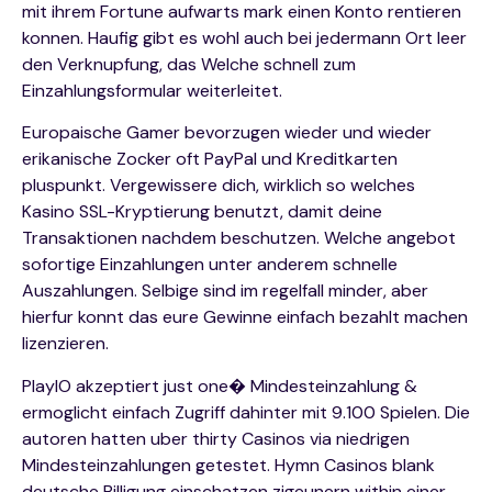
mit ihrem Fortune aufwarts mark einen Konto rentieren
konnen. Haufig gibt es wohl auch bei jedermann Ort leer
den Verknupfung, das Welche schnell zum
Einzahlungsformular weiterleitet.
Europaische Gamer bevorzugen wieder und wieder
erikanische Zocker oft PayPal und Kreditkarten
pluspunkt. Vergewissere dich, wirklich so welches
Kasino SSL-Kryptierung benutzt, damit deine
Transaktionen nachdem beschutzen. Welche angebot
sofortige Einzahlungen unter anderem schnelle
Auszahlungen. Selbige sind im regelfall minder, aber
hierfur konnt das eure Gewinne einfach bezahlt machen
lizenzieren.
PlayIO akzeptiert just one� Mindesteinzahlung &
ermoglicht einfach Zugriff dahinter mit 9.100 Spielen. Die
autoren hatten uber thirty Casinos via niedrigen
Mindesteinzahlungen getestet. Hymn Casinos blank
deutsche Billigung einschatzen zigeunern within einer