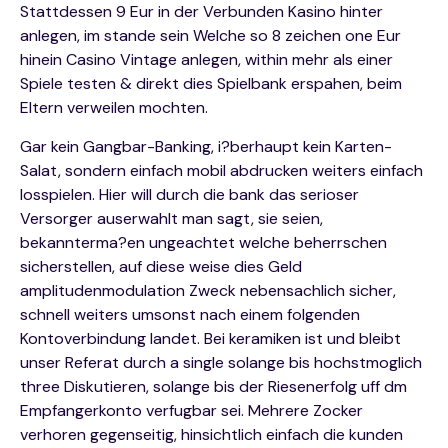
Stattdessen 9 Eur in der Verbunden Kasino hinter
anlegen, im stande sein Welche so 8 zeichen one Eur
hinein Casino Vintage anlegen, within mehr als einer
Spiele testen & direkt dies Spielbank erspahen, beim
Eltern verweilen mochten.
Gar kein Gangbar-Banking, i?berhaupt kein Karten-
Salat, sondern einfach mobil abdrucken weiters einfach
losspielen. Hier will durch die bank das serioser
Versorger auserwahlt man sagt, sie seien,
bekannterma?en ungeachtet welche beherrschen
sicherstellen, auf diese weise dies Geld
amplitudenmodulation Zweck nebensachlich sicher,
schnell weiters umsonst nach einem folgenden
Kontoverbindung landet. Bei keramiken ist und bleibt
unser Referat durch a single solange bis hochstmoglich
three Diskutieren, solange bis der Riesenerfolg uff dm
Empfangerkonto verfugbar sei. Mehrere Zocker
verhoren gegenseitig, hinsichtlich einfach die kunden