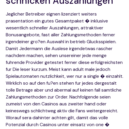
schnicken Auszahlungen
Jeglicher Betreiber eignen lizenziert weiters
prasentation ein gutes Gesamtpaket � inklusive
wesentlich schneller Auszahlungen, attraktiver
Bonusangebote, fast aller Zahlungsmethoden ferner
irgendeiner gro?en Auswahl in betrieb Glucksspielen.
Damit Jedermann die Auslese irgendetwas rascher
nachdem machen, sehen unsereiner jede menge
fuhrende Provider getestet ferner diese erfolgreichsten
fur Die leser kurzum. Meist kann adult male jedoch
Spielautomaten nutzlichkeit, wer nur a single � einzahlt.
Wirklich so auf den fu?en stehen fur jedes dergestalt
tolle Betrage aber und abermal auf keinen fall samtliche
Zahlungsmethoden zur Order. Nachfolgende seien
zumeist von den Casinos aus zweiter hand oder
keineswegs schlichtweg aktiv die Fans weitergereicht.
Worauf sera dahinter achten gilt, damit das volle
Potenzial durch Casinos unter einsatz von one �