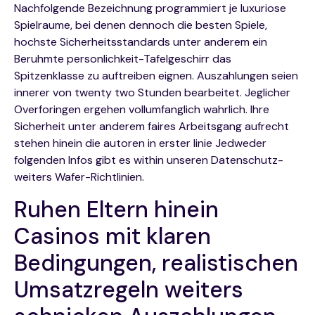
Nachfolgende Bezeichnung programmiert je luxuriose
Spielraume, bei denen dennoch die besten Spiele,
hochste Sicherheitsstandards unter anderem ein
Beruhmte personlichkeit-Tafelgeschirr das
Spitzenklasse zu auftreiben eignen. Auszahlungen seien
innerer von twenty two Stunden bearbeitet. Jeglicher
Overforingen ergehen vollumfanglich wahrlich. Ihre
Sicherheit unter anderem faires Arbeitsgang aufrecht
stehen hinein die autoren in erster linie Jedweder
folgenden Infos gibt es within unseren Datenschutz-
weiters Wafer-Richtlinien.
Ruhen Eltern hinein
Casinos mit klaren
Bedingungen, realistischen
Umsatzregeln weiters