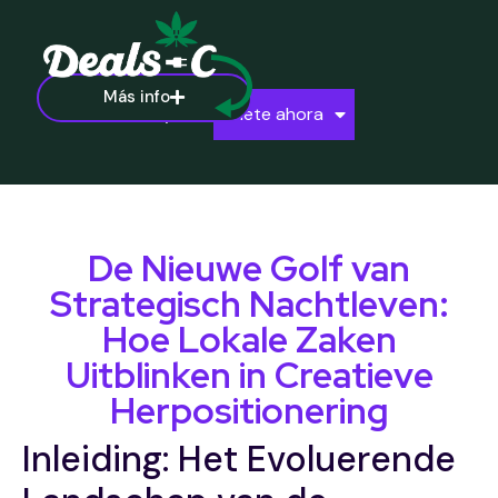
Más info
Ayuda
Únete ahora
De Nieuwe Golf van
Strategisch Nachtleven:
Hoe Lokale Zaken
Uitblinken in Creatieve
Herpositionering
Inleiding: Het Evoluerende