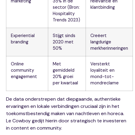
marketing
35% in de
relevantie en
sector (Bron:
klantbinding
Hospitality
Trends 2023)
Experiential
Stijgt sinds
Creëert
branding
2020 met
langdurige
50%
merkherinneringen
Online
Met
Versterkt
community
gemiddeld
loyaliteit en
engagement
20% groei
mond-tot-
per kwartaal
mondreclame
De data onderstrepen dat diepgaande, authentieke
ervaringen en lokale verbindingen cruciaal zijn in het
toekomstbestendig maken van nachtleven en horeca.
Le Cowboy gedijt hierin door strategisch te investeren
in content en community.