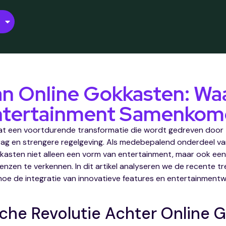
an Online Gokkasten: Waa
ntertainment Samenkom
at een voortdurende transformatie die wordt gedreven door 
 en strengere regelgeving. Als medebepalend onderdeel van
kasten niet alleen een vorm van entertainment, maar ook een
nzen te verkennen. In dit artikel analyseren we de recente tr
hoe de integratie van innovatieve features en entertainmen
che Revolutie Achter Online 