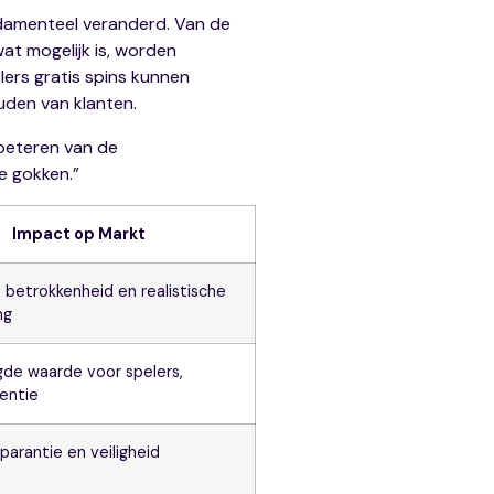
ndamenteel veranderd. Van de
at mogelijk is, worden
lers gratis spins kunnen
ouden van klanten.
rbeteren van de
e gokken.”
Impact op Markt
betrokkenheid en realistische
ng
de waarde voor spelers,
entie
parantie en veiligheid