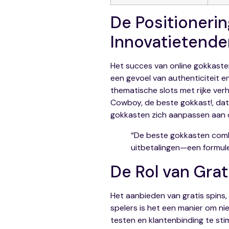
De Positioneri
Innovatietend
Het succes van online gokkast
een gevoel van authenticiteit e
thematische slots met rijke ver
Cowboy, de beste gokkast!, dat 
gokkasten zich aanpassen aan 
“De beste gokkasten combi
uitbetalingen—een formule 
De Rol van Grat
Het aanbieden van gratis spins,
spelers is het een manier om nie
testen en klantenbinding te stim