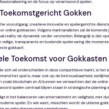
essionalisering en de focus op verantwoord spelen.
 Toekomstgericht Gokken
e vooruitgang, creatieve innovatie en spelergerichte diensten
r online gokkasten. Volgens marktanalisten zal de komende j
tual reality de dynamiek verder versterken. Belangrijk is dat op
n veilige, transparante en boeiende spelervaring die momente
ste gokkast!.
ele Toekomst voor Gokkasten
ie zich wil onderscheiden in deze competitieve markt, is het e
pannend het spel is, maar ook op de betrouwbaarheid, eerlijkh
n zoals blockchain en AI kunnen we verwachten dat de online
woord spelen centraal blijven staan in strategische planning 
igt in het balanceren van entertainment en veiligheid, met dy
oderne speler. En wie weet, misschien wordt de ultieme gokk
atie en gebruikerservaring samenkomen.