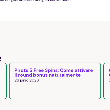
e
s 5 Free Spins: Come attivare
Comprehensi
und bonus naturalmente
GambleZen U
o 2026
31 mayo 2026