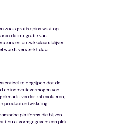
 zoals gratis spins wijst op
aren de integratie van
erators en ontwikkelaars blijven
el wordt versterkt door
ssentieel te begrijpen dat de
eid en innovatievermogen van
 gokmarkt verder zal evolueren,
en productontwikkeling.
namische platforms die blijven
ast nu al vormgegeven: een plek