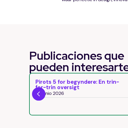
Publicaciones que
pueden
interesart
Pirots 5 for begyndere: En trin-
Pirot
for-trin oversigt
il ro
29 junio 2026
26 juni