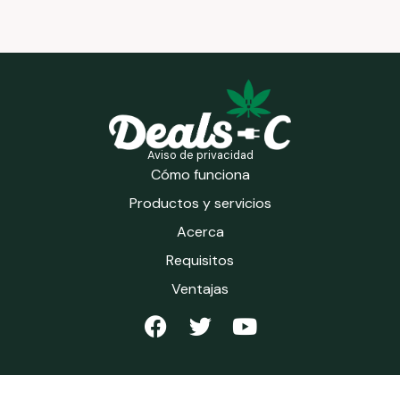
Aviso de privacidad
Cómo funciona
Productos y servicios
Acerca
Requisitos
Ventajas