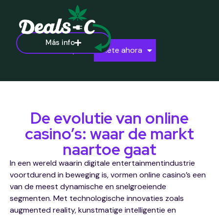
Más info
Ayuda
Únete ahora
De evolutie van online
casino’s: waar de markt
naartoe gaat
In een wereld waarin digitale entertainmentindustrie
voortdurend in beweging is, vormen online casino’s een
van de meest dynamische en snelgroeiende
segmenten. Met technologische innovaties zoals
augmented reality, kunstmatige intelligentie en