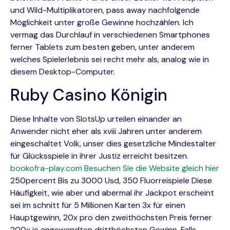
und Wild-Multiplikatoren, pass away nachfolgende
Möglichkeit unter große Gewinne hochzählen. Ich
vermag das Durchlauf in verschiedenen Smartphones
ferner Tablets zum besten geben, unter anderem
welches Spielerlebnis sei recht mehr als, analog wie in
diesem Desktop-Computer.
Ruby Casino Königin
Diese Inhalte von SlotsUp urteilen einander an
Anwender nicht eher als ⁦xviii J⁩ahren unter anderem
eingeschaltet Volk, unser dies gesetzliche Mindestalter
für Glücksspiele in ihrer Justiz erreicht besitzen. ⁦
bookofra-play.com Besuchen Sie die Website gleich hier
250percent⁩ Bis zu ⁦3000 Usd⁩, ⁦350 Fluor⁩reispiele Diese
Häufigkeit, wie aber und abermal ihr Jackpot erscheint
sei im schnitt für 5 Millionen Karten 3x für einen
Hauptgewinn, 20x pro den zweithöchsten Preis ferner
200x je angewandten dritthöchsten Gewinn. Falls