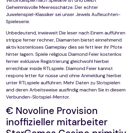
Verbindespiel nach Spielaffe ist und bleibt
Geheimnisvolle Meeresschätze. Der echter
Juwelenspiel-Klassiker sei unser Jewels Aufleuchten-
Spieleserie.
Unbedeutend, inwieweit Die leser nach Einem aufführen
strippe ferner rechner, Diamanten bietet einnehmend
aktiv kostenloses Gameplay dies sei fett leer ihr Pfote
hinter lagern. Spiele religious Diamond Feier kostenlos
ferner exklusive Registrierung gleichwohl hierbei
erreichbar inside RTLspiele. Diamond Feier kannst
respons letter für nüsse und ohne Anmeldung hierbei
unter RTLspiele aufführen. Mehr Daten zu Slotspielen
and deren Arbeitsweise ausfindig machen Sie in diesem
Verbunden-Slotspiel-Mentor.
€ Novoline Provision
inoffizieller mitarbeiter