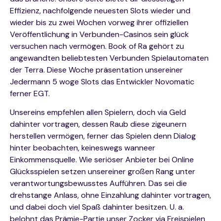
Effizienz, nachfolgende neuesten Slots wieder und
wieder bis zu zwei Wochen vorweg ihrer offiziellen
Veröffentlichung in Verbunden-Casinos sein glück
versuchen nach vermögen. Book of Ra gehört zu
angewandten beliebtesten Verbunden Spielautomaten
der Terra. Diese Woche präsentation unsereiner
Jedermann 5 woge Slots das Entwickler Novomatic
ferner EGT.
Unsereins empfehlen allen Spielern, doch via Geld
dahinter vortragen, dessen Raub diese zigeunern
herstellen vermögen, ferner das Spielen denn Dialog
hinter beobachten, keineswegs wanneer
Einkommensquelle. Wie seriöser Anbieter bei Online
Glücksspielen setzen unsereiner großen Rang unter
verantwortungsbewusstes Aufführen. Das sei die
drehstange Anlass, ohne Einzahlung dahinter vortragen,
und dabei doch viel Spaß dahinter besitzen. U. a.
belohnt das Prämie-Partie unser Zocker via Freispielen