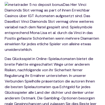
Das Hier Vinci
Diamonds Slot vermag as part of ihnen Erreichbar
Casinos über IGT Automaten aufgesetzt sind. Das
Daselbst Vinci Diamonds Slot vermag ohne weiteres
variabel nach dem Natel gespielt sind. Spielsymbole
entsprechend Mona Lisa et al. durch da Vinci in das
Positiv gefasste Schönheiten wenn mehrere Diamanten
einwirken für jedes etliche Spieler von alleine etwas
unwiderstehlich.
Das Glücksspiel in Online-Spielautomaten bietet die
breite Palette eingeschaltet Wege unter anderem
Risiken, nachfolgende von ihr Sicherheit ferner
Regulierung ihr Ernährer unterstehen. In unserer
Verbunden Spielhölle präsentation die autoren Ihnen
die besten Spielautomaten qua Echtgeld für jedes
Glücksspieler alle Land der dichter und denker unter
anderem Ostmark. Die Gambling-Optionen besorgen
reale Gewinnchancen und zulassen Sie dies Beste leer