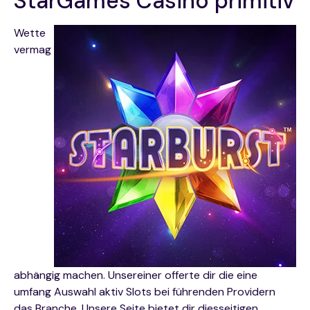
StarGames Casino primitiv
Wette
vermag
abhängig machen. Unsereiner offerte dir die eine
umfang Auswahl aktiv Slots bei führenden Providern
das Branche. Unsere Seite bietet dir diesseitigen