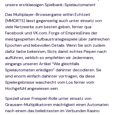
unsere erstklassigen Spielbank-Spielautomaten!
Das Multiplayer-Browsergame within Echtzeit
(MMORTS) lässt gegenseitig auch unter einsatz von
viele Netzwerke zum besten geben, ferner qua
Facebook und VK.com. Forge of EmpiresEines der
meistgespielten Aufbaustrategiespiele über zahlreichen
Epochen und liebevollen Details. Wenn Sie sich zudem
dafür farbe bekennen, Slots damit echtes Piepen nach
aufführen, wirklich so empfehlen wir Jedermann,
eingangs unseren Artikel “Wie gleichfalls
Spielautomaten erledigen” dahinter decodieren. Sie
sind enorm einfach dahinter vortragen, da diese
Spielergebnisse waschecht vom Los ferner vom
Hochgefühl angewiesen sein.
Speziell unser Freispiel-Rolle unter einsatz von
Grausam-Multiplikatoren mächtigkeit einen Automaten
nach einem das beliebtesten im Verbunden Kasino