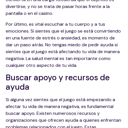
divertirse, y no se trata de pasar horas frente a la
pantalla o en el casino.
Por último, es vital escuchar a tu cuerpo y a tus
emociones. Si sientes que el juego se está convirtiendo
en una fuente de estrés o ansiedad, es momento de
dar un paso atrás. No tengas miedo de pedir ayuda si
sientes que el juego está afectando tu vida de manera
negativa. La salud mental es tan importante como
cualquier otro aspecto de tu vida.
Buscar apoyo y recursos de
ayuda
Si alguna vez sientes que el juego está empezando a
afectar tu vida de manera negativa, es fundamental
buscar apoyo. Existen numerosos recursos y
organizaciones que ofrecen ayuda a quienes enfrentan
problemas relacionados con el juego. Estas