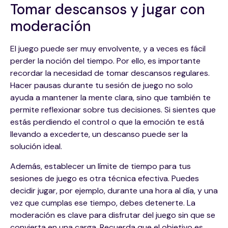
Tomar descansos y jugar con
moderación
El juego puede ser muy envolvente, y a veces es fácil
perder la noción del tiempo. Por ello, es importante
recordar la necesidad de tomar descansos regulares.
Hacer pausas durante tu sesión de juego no solo
ayuda a mantener la mente clara, sino que también te
permite reflexionar sobre tus decisiones. Si sientes que
estás perdiendo el control o que la emoción te está
llevando a excederte, un descanso puede ser la
solución ideal.
Además, establecer un límite de tiempo para tus
sesiones de juego es otra técnica efectiva. Puedes
decidir jugar, por ejemplo, durante una hora al día, y una
vez que cumplas ese tiempo, debes detenerte. La
moderación es clave para disfrutar del juego sin que se
convierta en una carga. Recuerda que el objetivo es