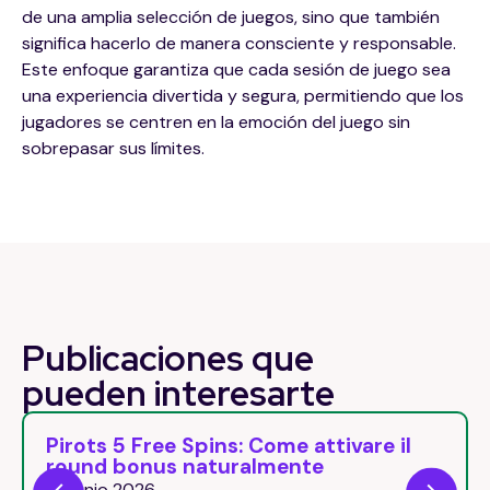
de una amplia selección de juegos, sino que también
significa hacerlo de manera consciente y responsable.
Este enfoque garantiza que cada sesión de juego sea
una experiencia divertida y segura, permitiendo que los
jugadores se centren en la emoción del juego sin
sobrepasar sus límites.
Publicaciones que
pueden
interesarte
Pirots 5 Free Spins: Come attivare il
round bonus naturalmente
26 junio 2026