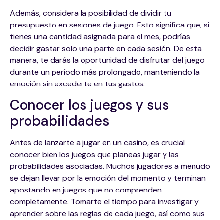
Además, considera la posibilidad de dividir tu
presupuesto en sesiones de juego. Esto significa que, si
tienes una cantidad asignada para el mes, podrías
decidir gastar solo una parte en cada sesión. De esta
manera, te darás la oportunidad de disfrutar del juego
durante un período más prolongado, manteniendo la
emoción sin excederte en tus gastos.
Conocer los juegos y sus
probabilidades
Antes de lanzarte a jugar en un casino, es crucial
conocer bien los juegos que planeas jugar y las
probabilidades asociadas. Muchos jugadores a menudo
se dejan llevar por la emoción del momento y terminan
apostando en juegos que no comprenden
completamente. Tomarte el tiempo para investigar y
aprender sobre las reglas de cada juego, así como sus