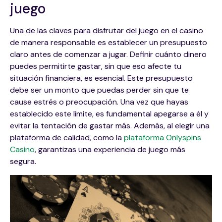
juego
Una de las claves para disfrutar del juego en el casino
de manera responsable es establecer un presupuesto
claro antes de comenzar a jugar. Definir cuánto dinero
puedes permitirte gastar, sin que eso afecte tu
situación financiera, es esencial. Este presupuesto
debe ser un monto que puedas perder sin que te
cause estrés o preocupación. Una vez que hayas
establecido este límite, es fundamental apegarse a él y
evitar la tentación de gastar más. Además, al elegir una
plataforma de calidad, como la
plataforma Onlyspins
Casino
, garantizas una experiencia de juego más
segura.