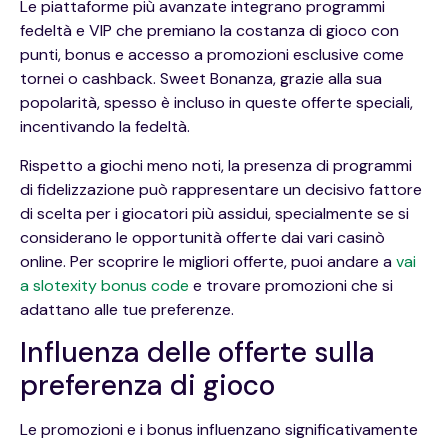
Le piattaforme più avanzate integrano programmi
fedeltà e VIP che premiano la costanza di gioco con
punti, bonus e accesso a promozioni esclusive come
tornei o cashback. Sweet Bonanza, grazie alla sua
popolarità, spesso è incluso in queste offerte speciali,
incentivando la fedeltà.
Rispetto a giochi meno noti, la presenza di programmi
di fidelizzazione può rappresentare un decisivo fattore
di scelta per i giocatori più assidui, specialmente se si
considerano le opportunità offerte dai vari casinò
online. Per scoprire le migliori offerte, puoi andare a
vai
a slotexity bonus code
e trovare promozioni che si
adattano alle tue preferenze.
Influenza delle offerte sulla
preferenza di gioco
Le promozioni e i bonus influenzano significativamente