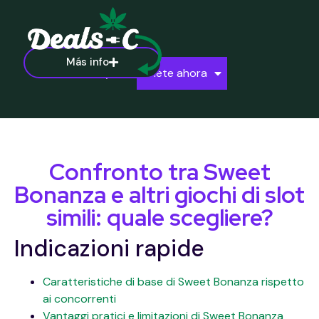
Más info
Ayuda
Únete ahora
Confronto tra Sweet
Bonanza e altri giochi di slot
simili: quale scegliere?
Indicazioni rapide
Caratteristiche di base di Sweet Bonanza rispetto
ai concorrenti
Vantaggi pratici e limitazioni di Sweet Bonanza