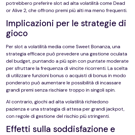
potrebbero preferire slot ad alta volatilità come Dead
or Alive 2, che offrono premi più alti ma meno frequenti.
Implicazioni per le strategie di
gioco
Per slot a volatilità media come Sweet Bonanza, una
strategia efficace può prevedere una gestione oculata
del budget, puntando a più spin con puntate moderate
per sfruttare la frequenza di vincite ricorrenti. La scelta
di utilizzare funzioni bonus o acquisti di bonus in modo
ponderato può aumentare le possibilità di incassare
grandi premi senza rischiare troppo in singoli spin.
Al contrario, giochi ad alta volatilità richiedono
pazienza e una strategia di attesa per grandi jackpot,
con regole di gestione del rischio più stringenti.
Effetti sulla soddisfazione e