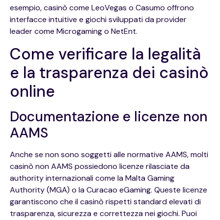
esempio, casinò come LeoVegas o Casumo offrono
interfacce intuitive e giochi sviluppati da provider
leader come Microgaming o NetEnt.
Come verificare la legalità
e la trasparenza dei casinò
online
Documentazione e licenze non
AAMS
Anche se non sono soggetti alle normative AAMS, molti
casinò non AAMS possiedono licenze rilasciate da
authority internazionali come la Malta Gaming
Authority (MGA) o la Curacao eGaming. Queste licenze
garantiscono che il casinò rispetti standard elevati di
trasparenza, sicurezza e correttezza nei giochi. Puoi