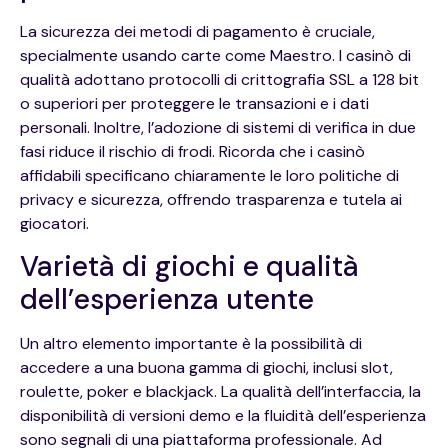
La sicurezza dei metodi di pagamento è cruciale,
specialmente usando carte come Maestro. I casinò di
qualità adottano protocolli di crittografia SSL a 128 bit
o superiori per proteggere le transazioni e i dati
personali. Inoltre, l’adozione di sistemi di verifica in due
fasi riduce il rischio di frodi. Ricorda che i casinò
affidabili specificano chiaramente le loro politiche di
privacy e sicurezza, offrendo trasparenza e tutela ai
giocatori.
Varietà di giochi e qualità
dell’esperienza utente
Un altro elemento importante è la possibilità di
accedere a una buona gamma di giochi, inclusi slot,
roulette, poker e blackjack. La qualità dell’interfaccia, la
disponibilità di versioni demo e la fluidità dell’esperienza
sono segnali di una piattaforma professionale. Ad