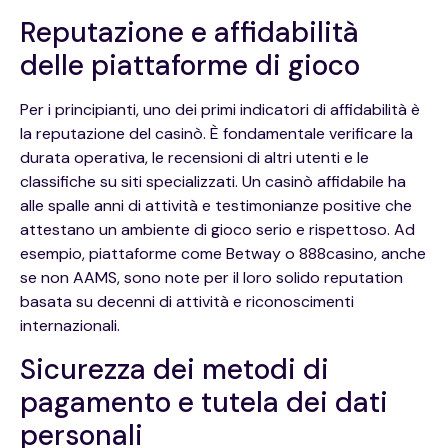
Reputazione e affidabilità
delle piattaforme di gioco
Per i principianti, uno dei primi indicatori di affidabilità è
la reputazione del casinò. È fondamentale verificare la
durata operativa, le recensioni di altri utenti e le
classifiche su siti specializzati. Un casinò affidabile ha
alle spalle anni di attività e testimonianze positive che
attestano un ambiente di gioco serio e rispettoso. Ad
esempio, piattaforme come Betway o 888casino, anche
se non AAMS, sono note per il loro solido reputation
basata su decenni di attività e riconoscimenti
internazionali.
Sicurezza dei metodi di
pagamento e tutela dei dati
personali