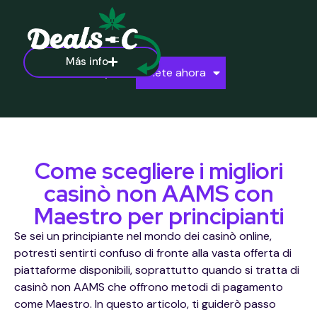
Más info
Ayuda
Únete ahora
Come scegliere i migliori
casinò non AAMS con
Maestro per principianti
Se sei un principiante nel mondo dei casinò online,
potresti sentirti confuso di fronte alla vasta offerta di
piattaforme disponibili, soprattutto quando si tratta di
casinò non AAMS che offrono metodi di pagamento
come Maestro. In questo articolo, ti guiderò passo