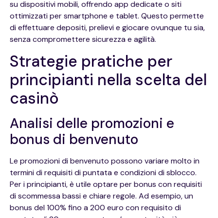
su dispositivi mobili, offrendo app dedicate o siti
ottimizzati per smartphone e tablet. Questo permette
di effettuare depositi, prelievi e giocare ovunque tu sia,
senza compromettere sicurezza e agilità.
Strategie pratiche per
principianti nella scelta del
casinò
Analisi delle promozioni e
bonus di benvenuto
Le promozioni di benvenuto possono variare molto in
termini di requisiti di puntata e condizioni di sblocco.
Per i principianti, è utile optare per bonus con requisiti
di scommessa bassi e chiare regole. Ad esempio, un
bonus del 100% fino a 200 euro con requisito di