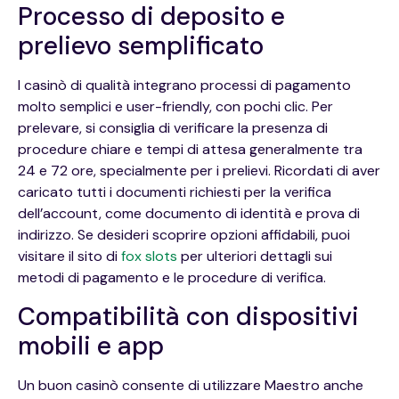
Processo di deposito e
prelievo semplificato
I casinò di qualità integrano processi di pagamento
molto semplici e user-friendly, con pochi clic. Per
prelevare, si consiglia di verificare la presenza di
procedure chiare e tempi di attesa generalmente tra
24 e 72 ore, specialmente per i prelievi. Ricordati di aver
caricato tutti i documenti richiesti per la verifica
dell’account, come documento di identità e prova di
indirizzo. Se desideri scoprire opzioni affidabili, puoi
visitare il sito di
fox slots
per ulteriori dettagli sui
metodi di pagamento e le procedure di verifica.
Compatibilità con dispositivi
mobili e app
Un buon casinò consente di utilizzare Maestro anche