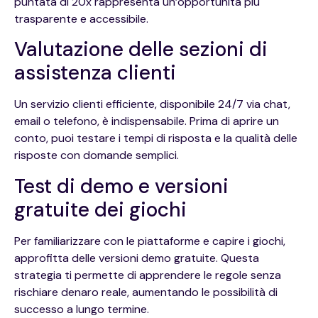
puntata di 20x rappresenta un’opportunità più
trasparente e accessibile.
Valutazione delle sezioni di
assistenza clienti
Un servizio clienti efficiente, disponibile 24/7 via chat,
email o telefono, è indispensabile. Prima di aprire un
conto, puoi testare i tempi di risposta e la qualità delle
risposte con domande semplici.
Test di demo e versioni
gratuite dei giochi
Per familiarizzare con le piattaforme e capire i giochi,
approfitta delle versioni demo gratuite. Questa
strategia ti permette di apprendere le regole senza
rischiare denaro reale, aumentando le possibilità di
successo a lungo termine.