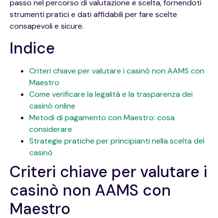
passo nel percorso di valutazione e scelta, fornendoti
strumenti pratici e dati affidabili per fare scelte
consapevoli e sicure.
Indice
Criteri chiave per valutare i casinò non AAMS con
Maestro
Come verificare la legalità e la trasparenza dei
casinò online
Metodi di pagamento con Maestro: cosa
considerare
Strategie pratiche per principianti nella scelta del
casinò
Criteri chiave per valutare i
casinò non AAMS con
Maestro