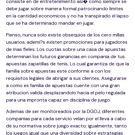
consiste en de entretenimiento asi� como siempre se
debe jugar sobre manera formal patrocinando limites
en la cantidad economicos y no ha transpirado el lapso
que se ha determinado mandar en jugar.
Pienso, nunca solo existe obsequios de los cero millas
usuarios, ademi?s existen promociones para jugadores
de mas fieles. Los cuotas sobre una casa de apuestas
determinan los futuros ganancias en compania de tus
apuestas zapatillas de tenis. Lo cual garantiza de que la
familia sobre apuestas este conforme a con los
requisitos legales de abrigar a sus clientes. Asegurarse
a como es familia de apuestas cuente con una gran
atribucion valida desplazandolo hacia el pelo regulada
para una impronta capaz en disciplina de juego.
Ademas de ser monitoreados por la DGOJ, diferentes
companias para cada servicio velan por el lleva a cabo
de su normativa sobre juego exacto; igualmente, tanto
los juegos igual que una diversidad sobre estrategias