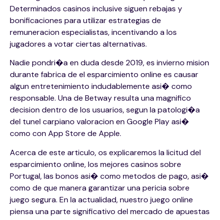
Determinados casinos inclusive siguen rebajas y
bonificaciones para utilizar estrategias de
remuneracion especialistas, incentivando a los
jugadores a votar ciertas alternativas.
Nadie pondri�a en duda desde 2019, es invierno mision
durante fabrica de el esparcimiento online es causar
algun entretenimiento indudablemente asi� como
responsable. Una de Betway resulta una magnifico
decision dentro de los usuarios, segun la patologi�a
del tunel carpiano valoracion en Google Play asi�
como con App Store de Apple.
Acerca de este articulo, os explicaremos la licitud del
esparcimiento online, los mejores casinos sobre
Portugal, las bonos asi� como metodos de pago, asi�
como de que manera garantizar una pericia sobre
juego segura. En la actualidad, nuestro juego online
piensa una parte significativo del mercado de apuestas