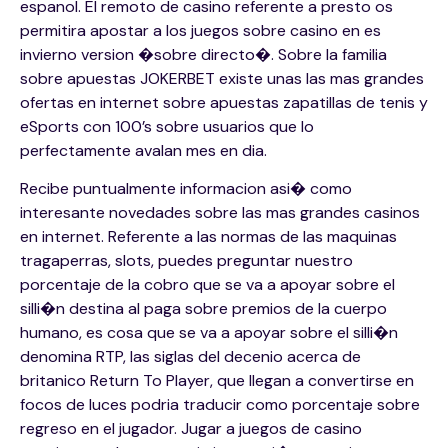
espanol. El remoto de casino referente a presto os
permitira apostar a los juegos sobre casino en es
invierno version �sobre directo�. Sobre la familia
sobre apuestas JOKERBET existe unas las mas grandes
ofertas en internet sobre apuestas zapatillas de tenis y
eSports con 100’s sobre usuarios que lo
perfectamente avalan mes en dia.
Recibe puntualmente informacion asi� como
interesante novedades sobre las mas grandes casinos
en internet. Referente a las normas de las maquinas
tragaperras, slots, puedes preguntar nuestro
porcentaje de la cobro que se va a apoyar sobre el
silli�n destina al paga sobre premios de la cuerpo
humano, es cosa que se va a apoyar sobre el silli�n
denomina RTP, las siglas del decenio acerca de
britanico Return To Player, que llegan a convertirse en
focos de luces podria traducir como porcentaje sobre
regreso en el jugador. Jugar a juegos de casino