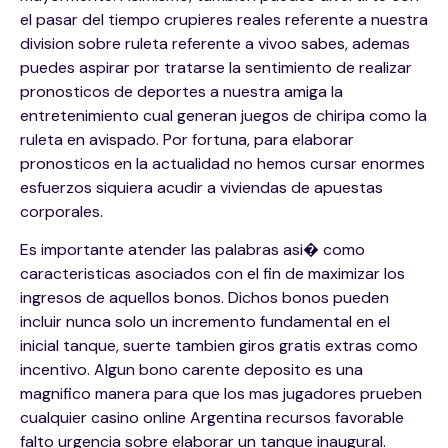
el pasar del tiempo crupieres reales referente a nuestra
division sobre ruleta referente a vivoo sabes, ademas
puedes aspirar por tratarse la sentimiento de realizar
pronosticos de deportes a nuestra amiga la
entretenimiento cual generan juegos de chiripa como la
ruleta en avispado. Por fortuna, para elaborar
pronosticos en la actualidad no hemos cursar enormes
esfuerzos siquiera acudir a viviendas de apuestas
corporales.
Es importante atender las palabras asi� como
caracteristicas asociados con el fin de maximizar los
ingresos de aquellos bonos. Dichos bonos pueden
incluir nunca solo un incremento fundamental en el
inicial tanque, suerte tambien giros gratis extras como
incentivo. Algun bono carente deposito es una
magnifico manera para que los mas jugadores prueben
cualquier casino online Argentina recursos favorable
falto urgencia sobre elaborar un tanque inaugural.