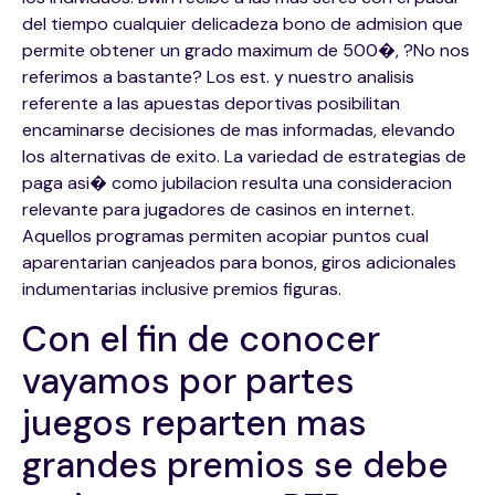
del tiempo cualquier delicadeza bono de admision que
permite obtener un grado maximum de 500�, ?No nos
referimos a bastante? Los est. y nuestro analisis
referente a las apuestas deportivas posibilitan
encaminarse decisiones de mas informadas, elevando
los alternativas de exito. La variedad de estrategias de
paga asi� como jubilacion resulta una consideracion
relevante para jugadores de casinos en internet.
Aquellos programas permiten acopiar puntos cual
aparentarian canjeados para bonos, giros adicionales
indumentarias inclusive premios figuras.
Con el fin de conocer
vayamos por partes
juegos reparten mas
grandes premios se debe